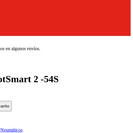
sos en algunos envíos.
tSmart 2 -54S
arrito
:
Neumáticos