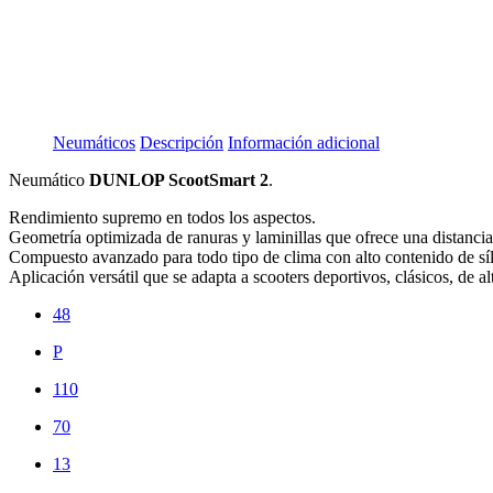
Neumáticos
Descripción
Información adicional
Neumático
DUNLOP ScootSmart 2
.
Rendimiento supremo en todos los aspectos.
Geometría optimizada de ranuras y laminillas que ofrece una distanci
Compuesto avanzado para todo tipo de clima con alto contenido de síli
Aplicación versátil que se adapta a scooters deportivos, clásicos, de a
48
P
110
70
13