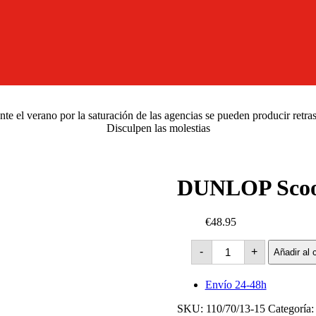
e el verano por la saturación de las agencias se pueden producir retra
Disculpen las molestias
DUNLOP Scoo
€48.95
DUNLOP
-
+
Añadir al c
ScootSmart
2
-54S
Envío 24-48h
cantidad
SKU:
110/70/13-15
Categoría