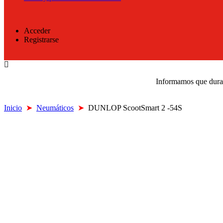
Acceder
Registrarse
Informamos que durant
Inicio
➤
Neumáticos
➤
DUNLOP ScootSmart 2 -54S