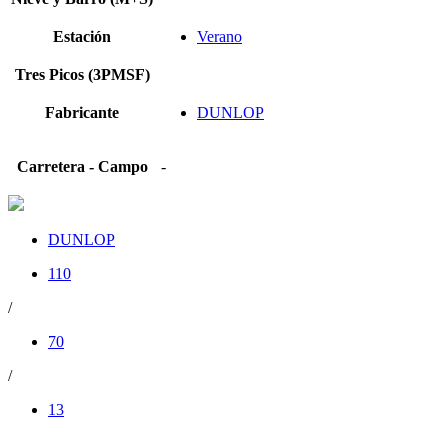
Estación
Verano
Tres Picos (3PMSF)
Fabricante
DUNLOP
Carretera - Campo
-
DUNLOP
110
/
70
/
13