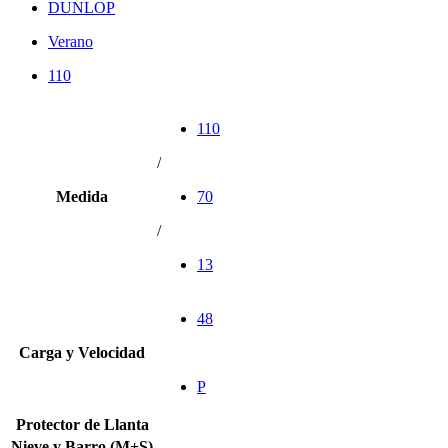
DUNLOP
Verano
110
110
/
Medida
70
/
13
48
Carga y Velocidad
P
Protector de Llanta
Nieve y Barro (M+S)