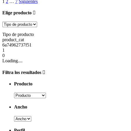
Navegación
1
2
…
7
Siguientes
de
Elige producto
entradas
Tipo de producto
product_cat
6a74962737f51
1
0
Loading....
Filtra los resultados
Producto
Ancho
Perfil