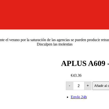
e el verano por la saturación de las agencias se pueden producir retra
Disculpen las molestias
APLUS A609 
€43.36
APLUS
-
+
Añadir al c
A609
-86H
cantidad
Envío 24h