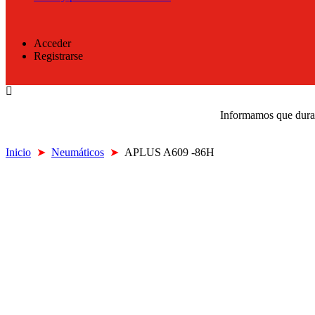
Acceder
Registrarse
Informamos que durant
Inicio
➤
Neumáticos
➤
APLUS A609 -86H