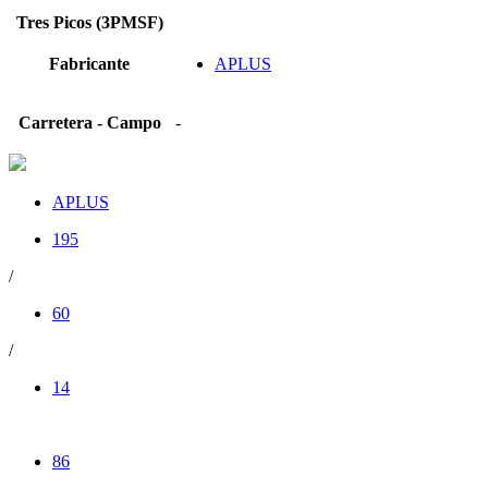
Tres Picos (3PMSF)
Fabricante
APLUS
Carretera - Campo
-
APLUS
195
/
60
/
14
86