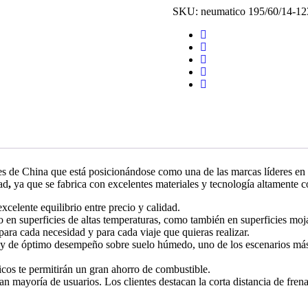
SKU:
neumatico 195/60/14-12
es de China que está posicionándose como una de las marcas líderes en
ad
,
ya que se fabrica con excelentes materiales y tecnología altamente
celente equilibrio entre precio y calidad.
o en superficies de altas temperaturas, como también en superficies moj
ra cada necesidad y para cada viaje que quieras realizar.
 de óptimo desempeño sobre suelo húmedo, uno de los escenarios más p
icos te permitirán un gran ahorro de combustible.
ran mayoría de usuarios. Los clientes destacan la corta distancia de fren