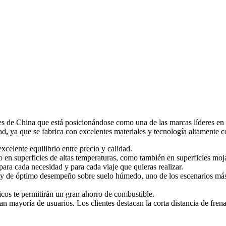
es de China que está posicionándose como una de las marcas líderes en
ad
,
ya que se fabrica con excelentes materiales y tecnología altamente
celente equilibrio entre precio y calidad.
o en superficies de altas temperaturas, como también en superficies moj
ra cada necesidad y para cada viaje que quieras realizar.
 de óptimo desempeño sobre suelo húmedo, uno de los escenarios más p
icos te permitirán un gran ahorro de combustible.
ran mayoría de usuarios. Los clientes destacan la corta distancia de fren