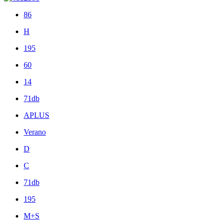
86
H
195
60
14
71db
APLUS
Verano
D
C
71db
195
M+S