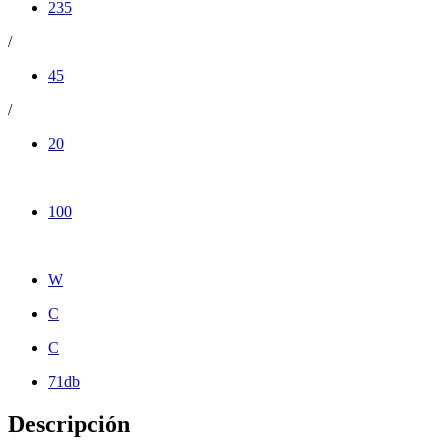
235
/
45
/
20
100
W
C
C
71db
Descripción