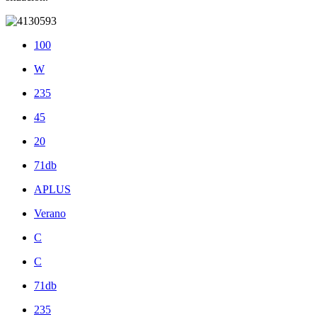
100
W
235
45
20
71db
APLUS
Verano
C
C
71db
235