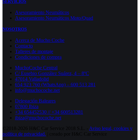
SERVICIOS
Asesoramiento Neumáticos
Asesoramiento Neumáticos Moto/Quad
NOSOTROS
Acerca de Mucho Coche
Contacto
Talleres de montaje
Condiciones de compra
MuchoCoche Central
C/ Eusebio González Suárez, 4 – 8ºC
47014 Valladolid
654 923 760 (WhatsApp) – 600 513 281
info@muchocoche.net
Delegación Baleares
07800 Ibiza
+34 654452530 // +34 600513281
ibiza@muchocoche.net
©2018-2026 H&C Car Service 2018 S.L. -
Aviso legal,
cookies y
política de privacidad.
| creado por H&C Car Service