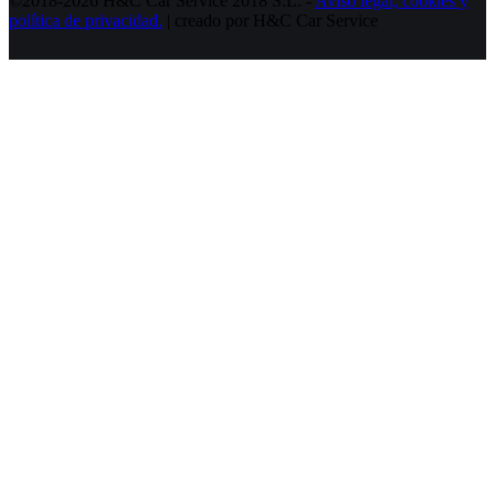
©2018-2026 H&C Car Service 2018 S.L. -
Aviso legal,
cookies y
política de privacidad.
| creado por H&C Car Service