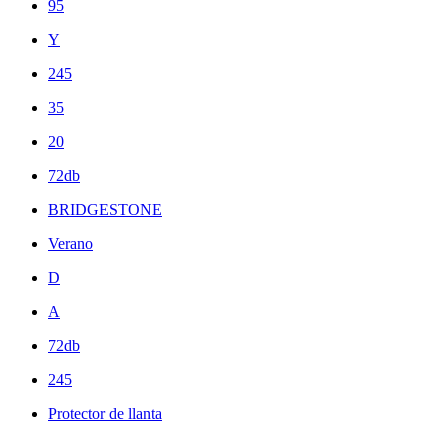
95
Y
245
35
20
72db
BRIDGESTONE
Verano
D
A
72db
245
Protector de llanta