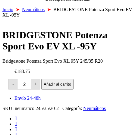
Inicio
➤
Neumáticos
➤
BRIDGESTONE Potenza Sport Evo EV
XL -95Y
BRIDGESTONE Potenza
Sport Evo EV XL -95Y
Bridgestone Potenza Sport Evo XL 95Y 245/35 R20
€183.75
BRIDGESTONE
-
+
Añadir al carrito
Potenza
Sport
Evo
Envío 24-48h
EV
XL
SKU:
neumatico 245/35/20-21
Categoría:
Neumáticos
-95Y
cantidad