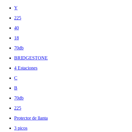
Y
225
40
18
70db
BRIDGESTONE
4 Estaciones
C
B
70db
225
Protector de llanta
3 picos