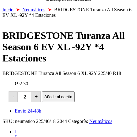
Inicio
➤
Neumáticos
➤
BRIDGESTONE Turanza All Season 6
EV XL -92Y *4 Estaciones
BRIDGESTONE Turanza All
Season 6 EV XL -92Y *4
Estaciones
BRIDGESTONE Turanza All Season 6 XL 92Y 225/40 R18
€92.30
BRIDGESTONE
-
+
Añadir al carrito
Turanza
All
Season
Envío 24-48h
6
EV
SKU:
neumatico 225/40/18-2044
Categoría:
Neumáticos
XL
-92Y
*4