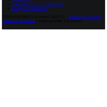
+34 654452530 // +34 600513281
ibiza@muchocoche.net
©2018-2026 H&C Car Service 2018 S.L. -
Aviso legal,
cookies y
política de privacidad.
| creado por H&C Car Service