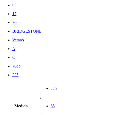
65
17
70db
BRIDGESTONE
Verano
A
C
70db
225
225
/
Medida
65
/