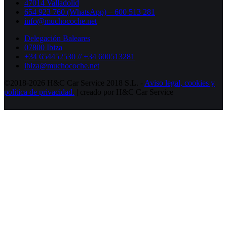
47014 Valladolid
654 923 760 (WhatsApp) – 600 513 281
info@muchocoche.net
Delegación Baleares
07800 Ibiza
+34 654452530 // +34 600513281
ibiza@muchocoche.net
©2018-2026 H&C Car Service 2018 S.L. -
Aviso legal,
cookies y
política de privacidad.
| creado por H&C Car Service