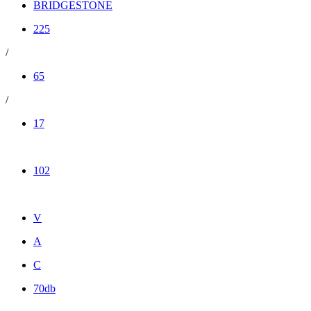
BRIDGESTONE
225
/
65
/
17
102
V
A
C
70db