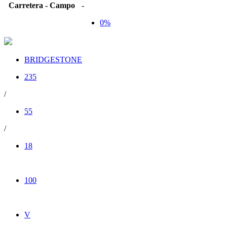
Carretera - Campo
-
0%
BRIDGESTONE
235
/
55
/
18
100
V