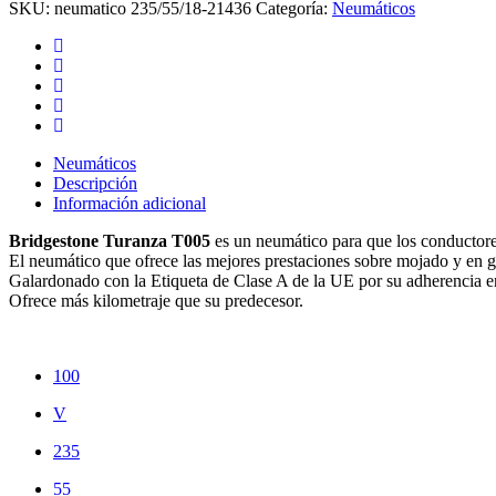
SKU:
neumatico 235/55/18-21436
Categoría:
Neumáticos
Neumáticos
Descripción
Información adicional
Bridgestone Turanza T005
es un neumático para que los conductores
El neumático que ofrece las mejores prestaciones sobre mojado y en g
Galardonado con la Etiqueta de Clase A de la UE por su adherencia e
Ofrece más kilometraje que su predecesor.
100
V
235
55