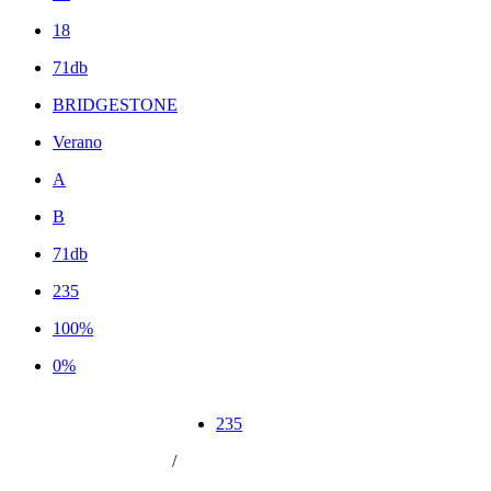
18
71db
BRIDGESTONE
Verano
A
B
71db
235
100%
0%
235
/