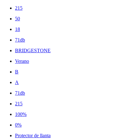
215
50
18
71db
BRIDGESTONE
Verano
B
A
71db
215
100%
0%
Protector de llanta