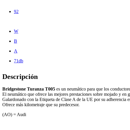
92
W
B
A
71db
Descripción
Bridgestone Turanza T005
es un neumático para que los conductores
El neumático que ofrece las mejores prestaciones sobre mojado y en g
Galardonado con la Etiqueta de Clase A de la UE por su adherencia e
Ofrece más kilometraje que su predecesor.
(AO) = Audi