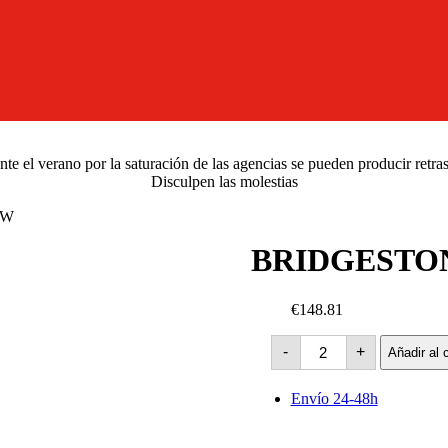
e el verano por la saturación de las agencias se pueden producir retra
Disculpen las molestias
2W
BRIDGESTONE
€148.81
BRIDGESTONE
-
+
Añadir al c
Turanza
T005
(AO)
Envío 24-48h
-92W
cantidad