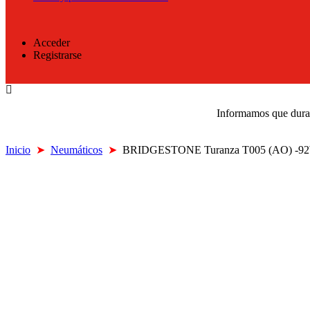
Acceder
Registrarse
Informamos que durant
Inicio
➤
Neumáticos
➤
BRIDGESTONE Turanza T005 (AO) -9