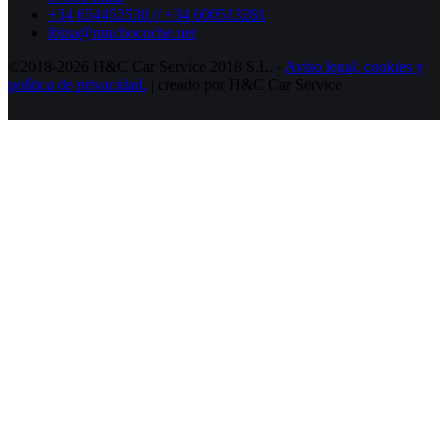
+34 654452530 // +34 600513281
ibiza@muchocoche.net
©2018-2026 H&C Car Service 2018 S.L. -
Aviso legal,
cookies y
política de privacidad.
| creado por H&C Car Service