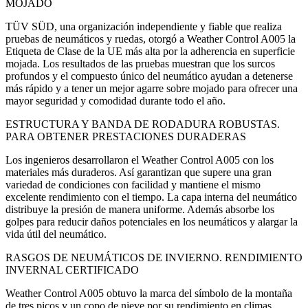
MOJADO
TÜV SÜD, una organización independiente y fiable que realiza
pruebas de neumáticos y ruedas, otorgó a Weather Control A005 la
Etiqueta de Clase de la UE más alta por la adherencia en superficie
mojada. Los resultados de las pruebas muestran que los surcos
profundos y el compuesto único del neumático ayudan a detenerse
más rápido y a tener un mejor agarre sobre mojado para ofrecer una
mayor seguridad y comodidad durante todo el año.
ESTRUCTURA Y BANDA DE RODADURA ROBUSTAS.
PARA OBTENER PRESTACIONES DURADERAS
Los ingenieros desarrollaron el Weather Control A005 con los
materiales más duraderos. Así garantizan que supere una gran
variedad de condiciones con facilidad y mantiene el mismo
excelente rendimiento con el tiempo. La capa interna del neumático
distribuye la presión de manera uniforme. Además absorbe los
golpes para reducir daños potenciales en los neumáticos y alargar la
vida útil del neumático.
RASGOS DE NEUMÁTICOS DE INVIERNO. RENDIMIENTO
INVERNAL CERTIFICADO
Weather Control A005 obtuvo la marca del símbolo de la montaña
de tres picos y un copo de nieve por su rendimiento en climas