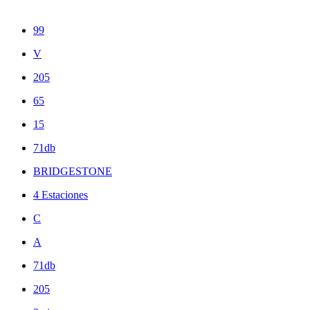
99
V
205
65
15
71db
BRIDGESTONE
4 Estaciones
C
A
71db
205