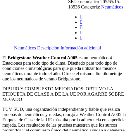
SKU:
neumatico 205/65/15-
Estaciones
18536
Categoría:
cantidad
Neumáticos
Neumáticos
Descripción
Información adicional
El
Bridgestone Weather Control A005
es un neumático 4
Estaciones para todo tipo de clima. Diseñado para todo tipo de
condiciones climatológicas para que pueda utilizar los mismos
neumáticos durante todo el año. Ofrece el mismo alto kilometraje
que los neumáticos de verano Bridgestone.
DIBUJO Y COMPUESTO MEJORADOS. OBTUVO LA
ETIQUETA DE CLASE A DE LA UE POR AGARRE SOBRE
MOJADO
TÜV SÜD, una organización independiente y fiable que realiza
pruebas de neumáticos y ruedas, otorgó a Weather Control A005 la
Etiqueta de Clase de la UE más alta por la adherencia en superficie
mojada. Los resultados de las pruebas muestran que los surcos
profundos y el compuesto único del neumático ayudan a detenerse