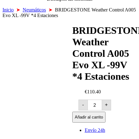
Inicio
➤
Neumáticos
➤
BRIDGESTONE Weather Control A005
Evo XL -99V *4 Estaciones
BRIDGESTON
Weather
Control A005
Evo XL -99V
*4 Estaciones
€110.40
BRIDGESTONE
-
+
Weather
Control
A005
Añadir al carrito
Evo
XL
Envío 24h
-99V
*4