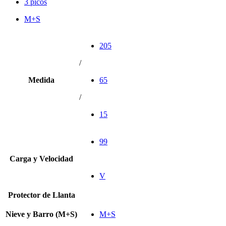
3 picos
M+S
205
/
Medida
65
/
15
99
Carga y Velocidad
V
Protector de Llanta
Nieve y Barro (M+S)
M+S