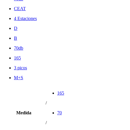
CEAT
4 Estaciones
D
B
70db
165
3 picos
M+S
165
/
Medida
70
/