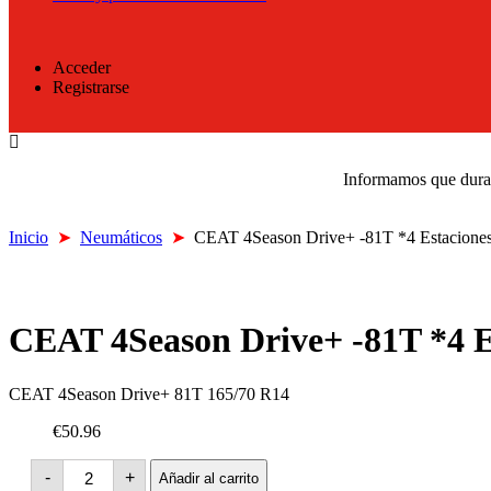
Acceder
Registrarse
Informamos que durant
Inicio
➤
Neumáticos
➤
CEAT 4Season Drive+ -81T *4 Estacione
CEAT 4Season Drive+ -81T *4 E
CEAT 4Season Drive+ 81T 165/70 R14
€50.96
CEAT
-
+
Añadir al carrito
4Season