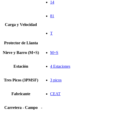
14
81
Carga y Velocidad
T
Protector de Llanta
Nieve y Barro (M+S)
M+S
Estación
4 Estaciones
Tres Picos (3PMSF)
3 picos
Fabricante
CEAT
Carretera - Campo
-