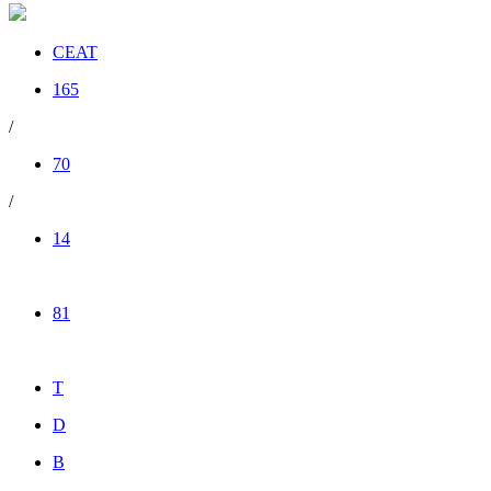
CEAT
165
/
70
/
14
81
T
D
B