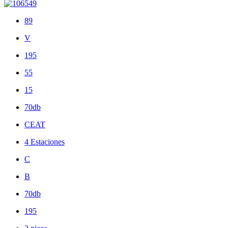
89
V
195
55
15
70db
CEAT
4 Estaciones
C
B
70db
195