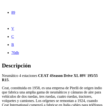
89
V
C
B
70db
Descripción
Neumático 4 estaciones
CEAT 4Season Drive XL 89V 195/55
R15
.
Ceat, constituida en 1958, es una empresa de Pirelli de origen indio
que fabrica una amplia gama de neumáticos y cámaras de aire para
vehículos de dos ruedas, tres ruedas, cuatro ruedas, tractores,
volquetes y camiones. Los orígenes se remontan a 1924, cuando
Ceat International comenzó a fabricar en Italia cables para teléfonos