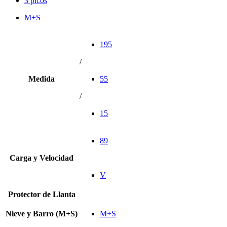
3 picos
M+S
195
/
Medida
55
/
15
89
Carga y Velocidad
V
Protector de Llanta
Nieve y Barro (M+S)
M+S