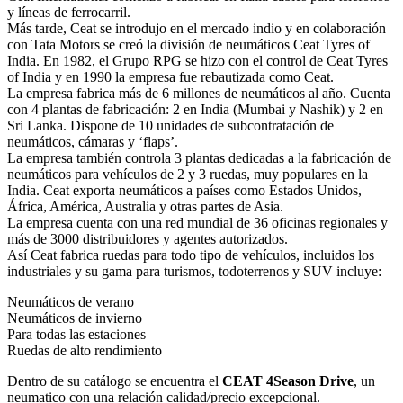
y líneas de ferrocarril.
Más tarde, Ceat se introdujo en el mercado indio y en colaboración
con Tata Motors se creó la división de neumáticos Ceat Tyres of
India. En 1982, el Grupo RPG se hizo con el control de Ceat Tyres
of India y en 1990 la empresa fue rebautizada como Ceat.
La empresa fabrica más de 6 millones de neumáticos al año. Cuenta
con 4 plantas de fabricación: 2 en India (Mumbai y Nashik) y 2 en
Sri Lanka. Dispone de 10 unidades de subcontratación de
neumáticos, cámaras y ‘flaps’.
La empresa también controla 3 plantas dedicadas a la fabricación de
neumáticos para vehículos de 2 y 3 ruedas, muy populares en la
India. Ceat exporta neumáticos a países como Estados Unidos,
África, América, Australia y otras partes de Asia.
La empresa cuenta con una red mundial de 36 oficinas regionales y
más de 3000 distribuidores y agentes autorizados.
Así Ceat fabrica ruedas para todo tipo de vehículos, incluidos los
industriales y su gama para turismos, todoterrenos y SUV incluye:
Neumáticos de verano
Neumáticos de invierno
Para todas las estaciones
Ruedas de alto rendimiento
Dentro de su catálogo se encuentra el
CEAT 4Season Drive
, un
neumatico con una relación calidad/precio excepcional.