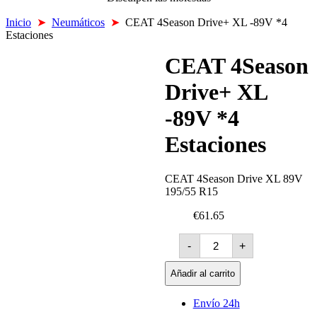
Inicio
➤
Neumáticos
➤
CEAT 4Season Drive+ XL -89V *4
Estaciones
CEAT 4Season
Drive+ XL
-89V *4
Estaciones
CEAT 4Season Drive XL 89V
195/55 R15
€61.65
CEAT
-
+
4Season
Drive+
XL
Añadir al carrito
-89V
*4
Envío 24h
Estaciones