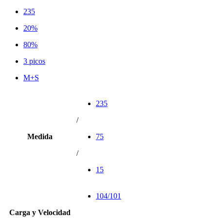
235
20%
80%
3 picos
M+S
235
/
Medida
75
/
15
104/101
Carga y Velocidad