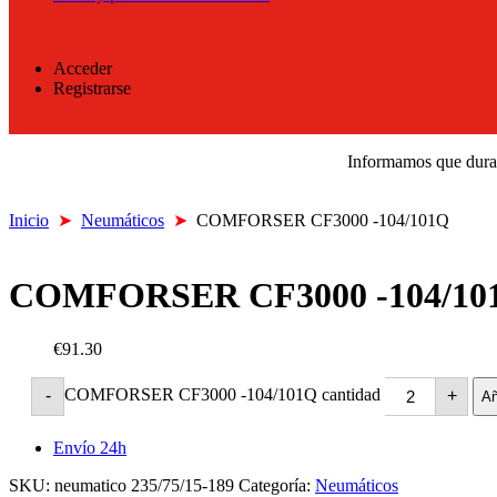
Acceder
Registrarse
Informamos que durant
Inicio
➤
Neumáticos
➤
COMFORSER CF3000 -104/101Q
COMFORSER CF3000 -104/10
€91.30
COMFORSER CF3000 -104/101Q cantidad
-
+
Añ
Envío 24h
SKU:
neumatico 235/75/15-189
Categoría:
Neumáticos