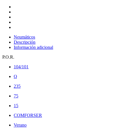
Neumáticos
Descripción
Información adicional
P.O.R.
104/101
Q
235
75
15
COMFORSER
Verano