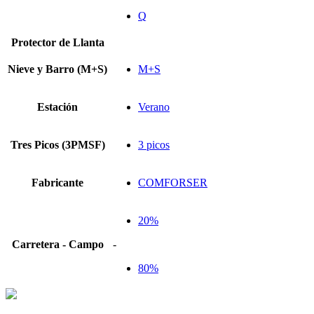
Q
Protector de Llanta
Nieve y Barro (M+S)
M+S
Estación
Verano
Tres Picos (3PMSF)
3 picos
Fabricante
COMFORSER
20%
Carretera - Campo
-
80%