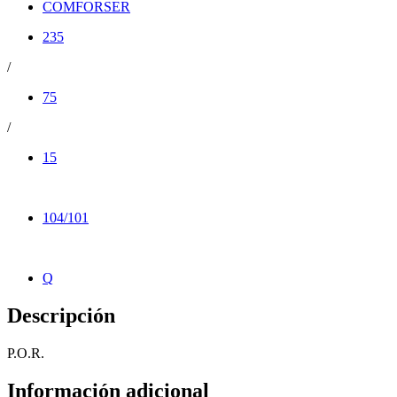
COMFORSER
235
/
75
/
15
104/101
Q
Descripción
P.O.R.
Información adicional