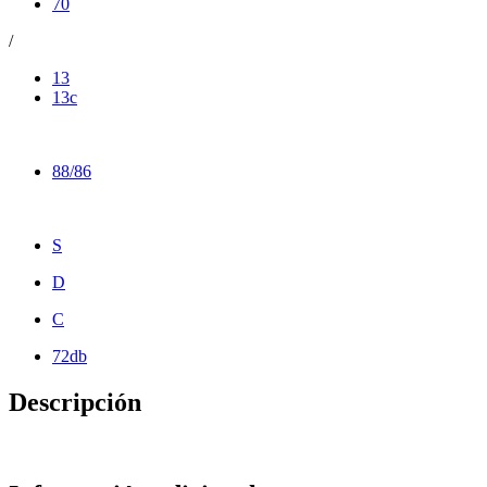
70
/
13
13c
88/86
S
D
C
72db
Descripción