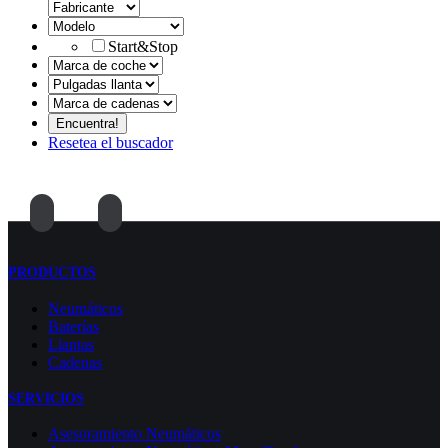
Start&Stop
Resetea el buscador
PRODUCTOS
Neumáticos
Baterías
Llantas
Cadenas
SERVICIOS
Asesoramiento Neumáticos