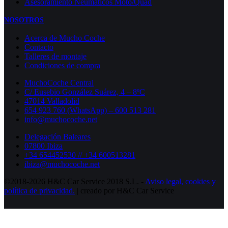
Asesoramiento Neumáticos Moto/Quad
NOSOTROS
Acerca de Mucho Coche
Contacto
Talleres de montaje
Condiciones de compra
MuchoCoche Central
C/ Eusebio González Suárez, 4 – 8ºC
47014 Valladolid
654 923 760 (WhatsApp) – 600 513 281
info@muchocoche.net
Delegación Baleares
07800 Ibiza
+34 654452530 // +34 600513281
ibiza@muchocoche.net
©2018-2026 H&C Car Service 2018 S.L. -
Aviso legal,
cookies y
política de privacidad.
| creado por H&C Car Service