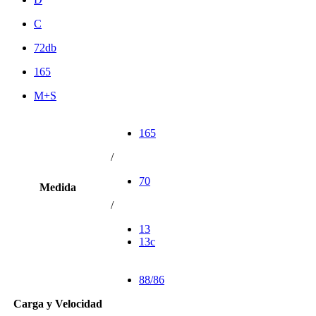
C
72db
165
M+S
165
/
70
Medida
/
13
13c
88/86
Carga y Velocidad