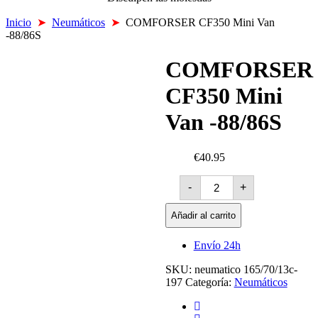
Inicio
➤
Neumáticos
➤
COMFORSER CF350 Mini Van
-88/86S
COMFORSER
CF350 Mini
Van -88/86S
€40.95
COMFORSER
-
+
CF350
Mini
Van
Añadir al carrito
-88/86S
cantidad
Envío 24h
SKU:
neumatico 165/70/13c-
197
Categoría:
Neumáticos