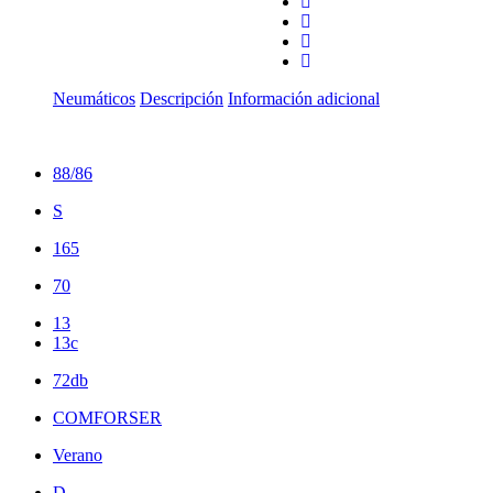
Neumáticos
Descripción
Información adicional
88/86
S
165
70
13
13c
72db
COMFORSER
Verano
D