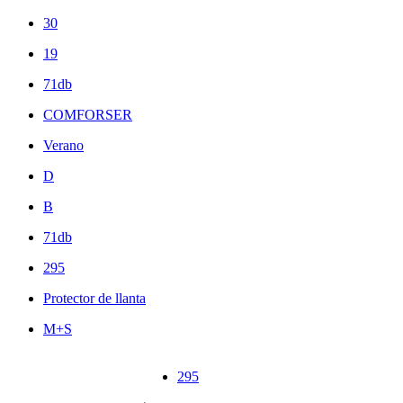
30
19
71db
COMFORSER
Verano
D
B
71db
295
Protector de llanta
M+S
295