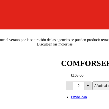
e el verano por la saturación de las agencias se pueden producir retra
Disculpen las molestias
COMFORSER 
€103.00
COMFORSER
-
+
Añadir al c
CF710
XL
-100W
Envío 24h
cantidad