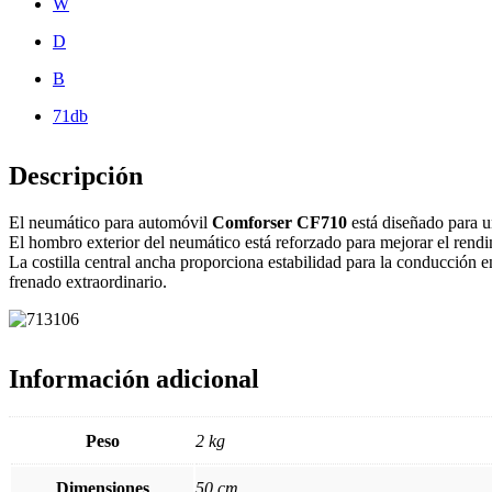
W
D
B
71db
Descripción
El neumático para automóvil
Comforser CF710
está diseñado para u
El hombro exterior del neumático está reforzado para mejorar el rendim
La costilla central ancha proporciona estabilidad para la conducción 
frenado extraordinario.
Información adicional
Peso
2 kg
Dimensiones
50 cm