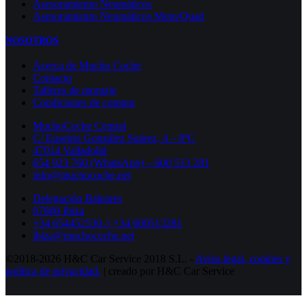
Asesoramiento Neumáticos
Asesoramiento Neumáticos Moto/Quad
NOSOTROS
Acerca de Mucho Coche
Contacto
Talleres de montaje
Condiciones de compra
MuchoCoche Central
C/ Eusebio González Suárez, 4 – 8ºC
47014 Valladolid
654 923 760 (WhatsApp) – 600 513 281
info@muchocoche.net
Delegación Baleares
07800 Ibiza
+34 654452530 // +34 600513281
ibiza@muchocoche.net
©2018-2026 H&C Car Service 2018 S.L. -
Aviso legal,
cookies y
política de privacidad.
| creado por H&C Car Service