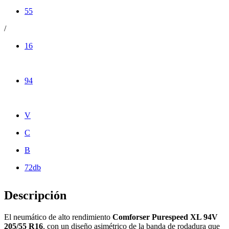
55
/
16
94
V
C
B
72db
Descripción
El neumático de alto rendimiento
Comforser Purespeed XL 94V
205/55 R16
, con un diseño asimétrico de la banda de rodadura que