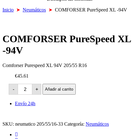
Inicio
➤
Neumáticos
➤
COMFORSER PureSpeed XL -94V
COMFORSER PureSpeed XL
-94V
Comforser Purespeed XL 94V 205/55 R16
€45.61
COMFORSER
-
+
Añadir al carrito
PureSpeed
XL
-94V
Envío 24h
cantidad
SKU:
neumatico 205/55/16-33
Categoría:
Neumáticos