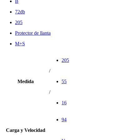
B
72db
205
Protector de llanta
M+S
205
/
Medida
55
/
16
94
Carga y Velocidad