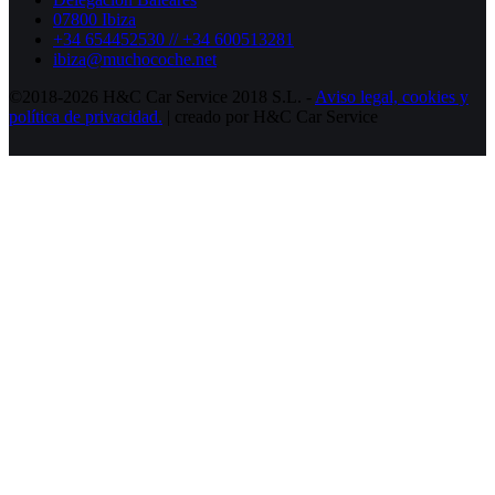
07800 Ibiza
+34 654452530 // +34 600513281
ibiza@muchocoche.net
©2018-2026 H&C Car Service 2018 S.L. -
Aviso legal,
cookies y
política de privacidad.
| creado por H&C Car Service