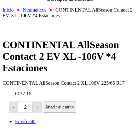
Inicio
➤
Neumáticos
➤
CONTINENTAL AllSeason Contact 2
EV XL -106V *4 Estaciones
CONTINENTAL AllSeason
Contact 2 EV XL -106V *4
Estaciones
CONTINENTAL AllSeason Contact 2 XL 106V 225/65 R17
€137.16
CONTINENTAL
-
+
Añadir al carrito
AllSeason
Contact
2
Envío 24h
EV
XL
-106V
*4