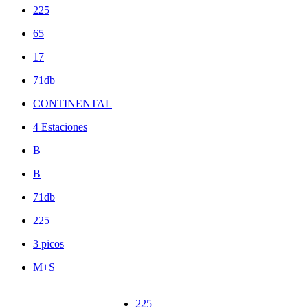
225
65
17
71db
CONTINENTAL
4 Estaciones
B
B
71db
225
3 picos
M+S
225