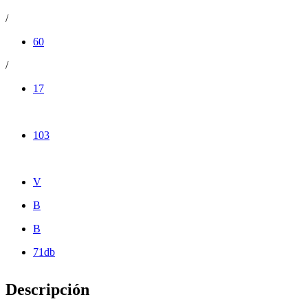
/
60
/
17
103
V
B
B
71db
Descripción