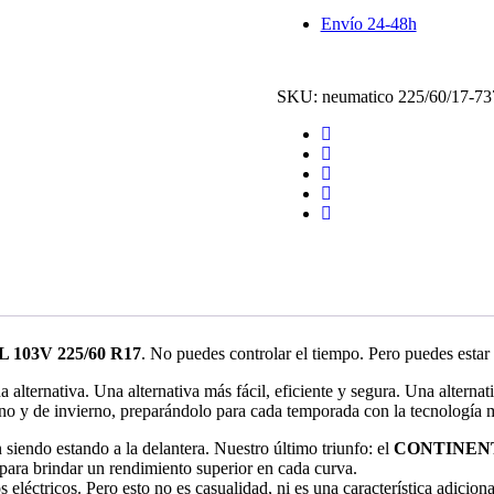
2
Envío 24-48h
EV
XL
-103V
*4
SKU:
neumatico 225/60/17-73
Estaciones
cantidad
 103V 225/60 R17
. No puedes controlar el tiempo. Pero puedes estar
 alternativa. Una alternativa más fácil, eficiente y segura. Una alterna
ano y de invierno, preparándolo para cada temporada con la tecnología
iendo estando a la delantera. Nuestro último triunfo: el
CONTINENTA
para brindar un rendimiento superior en cada curva.
éctricos. Pero esto no es casualidad, ni es una característica adicional