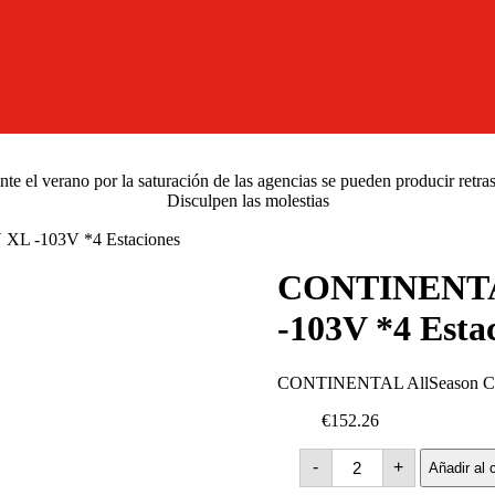
e el verano por la saturación de las agencias se pueden producir retra
Disculpen las molestias
XL -103V *4 Estaciones
CONTINENTAL
-103V *4 Esta
CONTINENTAL AllSeason Con
€152.26
CONTINENTAL
-
+
Añadir al c
AllSeason
Contact