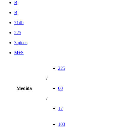
B
B
71db
225
3 picos
M+S
225
/
Medida
60
/
17
103