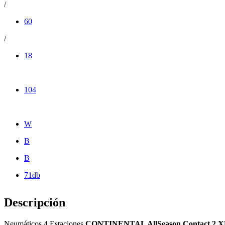
/
60
/
18
104
W
B
B
71db
Descripción
Neumáticos 4 Estaciones
CONTINENTAL AllSeason Contact 2 X