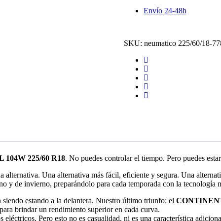
2
Envío 24-48h
EV
XL
-104W
*4
SKU:
neumatico 225/60/18-77
Estaciones
cantidad
L 104W 225/60 R18
. No puedes controlar el tiempo. Pero puedes esta
 alternativa. Una alternativa más fácil, eficiente y segura. Una alterna
ano y de invierno, preparándolo para cada temporada con la tecnología
iendo estando a la delantera. Nuestro último triunfo: el
CONTINENTA
para brindar un rendimiento superior en cada curva.
éctricos. Pero esto no es casualidad, ni es una característica adicional