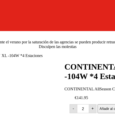
e el verano por la saturación de las agencias se pueden producir retra
Disculpen las molestias
XL -104W *4 Estaciones
CONTINENTAL
-104W *4 Esta
CONTINENTAL AllSeason Con
€141.95
CONTINENTAL
-
+
Añadir al c
AllSeason
Contact