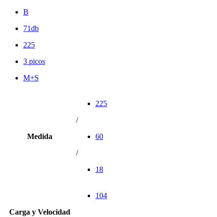
B
71db
225
3 picos
M+S
225
/
Medida
60
/
18
104
Carga y Velocidad