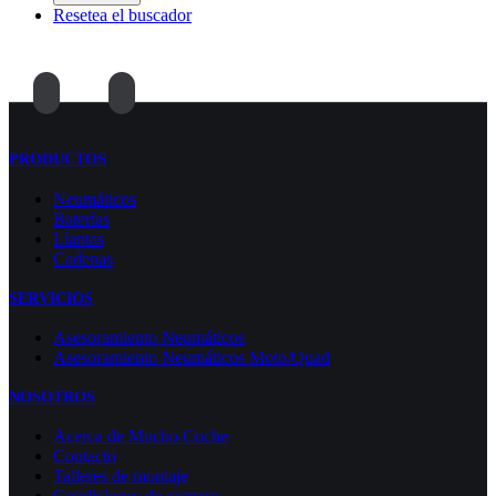
Resetea el buscador
PRODUCTOS
Neumáticos
Baterías
Llantas
Cadenas
SERVICIOS
Asesoramiento Neumáticos
Asesoramiento Neumáticos Moto/Quad
NOSOTROS
Acerca de Mucho Coche
Contacto
Talleres de montaje
Condiciones de compra