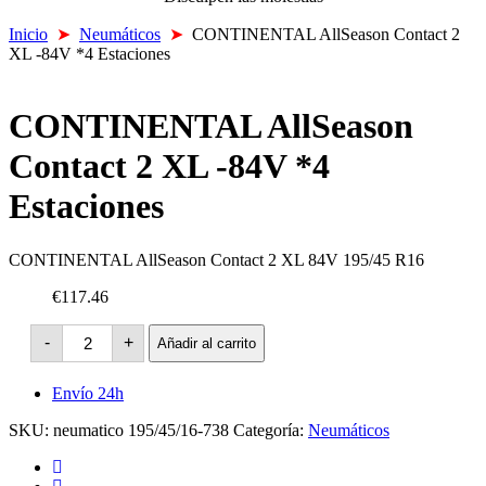
Inicio
➤
Neumáticos
➤
CONTINENTAL AllSeason Contact 2
XL -84V *4 Estaciones
CONTINENTAL AllSeason
Contact 2 XL -84V *4
Estaciones
CONTINENTAL AllSeason Contact 2 XL 84V 195/45 R16
€117.46
CONTINENTAL
-
+
Añadir al carrito
AllSeason
Contact
2
Envío 24h
XL
-84V
SKU:
neumatico 195/45/16-738
Categoría:
Neumáticos
*4
Estaciones
cantidad