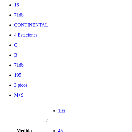
16
71db
CONTINENTAL
4 Estaciones
C
B
71db
195
3 picos
M+S
195
/
Medida
45