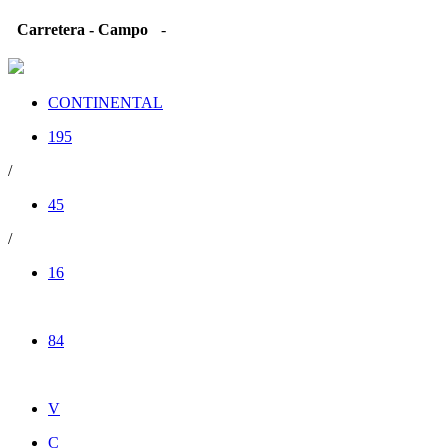
Carretera - Campo
-
CONTINENTAL
195
/
45
/
16
84
V
C