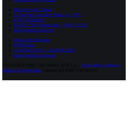
MuchoCoche Central
C/ Eusebio González Suárez, 4 – 8ºC
47014 Valladolid
654 923 760 (WhatsApp) – 600 513 281
info@muchocoche.net
Delegación Baleares
07800 Ibiza
+34 654452530 // +34 600513281
ibiza@muchocoche.net
©2018-2026 H&C Car Service 2018 S.L. -
Aviso legal,
cookies y
política de privacidad.
| creado por H&C Car Service