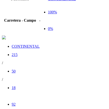
100%
Carretera - Campo
-
0%
CONTINENTAL
215
/
50
/
18
92