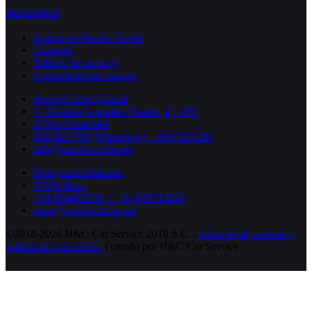
NOSOTROS
Acerca de Mucho Coche
Contacto
Talleres de montaje
Condiciones de compra
MuchoCoche Central
C/ Eusebio González Suárez, 4 – 8ºC
47014 Valladolid
654 923 760 (WhatsApp) – 600 513 281
info@muchocoche.net
Delegación Baleares
07800 Ibiza
+34 654452530 // +34 600513281
ibiza@muchocoche.net
©2018-2026 H&C Car Service 2018 S.L. -
Aviso legal,
cookies y
política de privacidad.
| creado por H&C Car Service