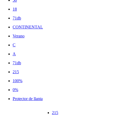
50
18
71db
CONTINENTAL
Verano
C
A
71db
215
100%
0%
Protector de llanta
215