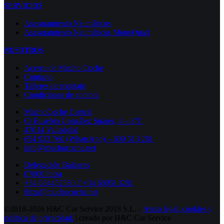
SERVICIOS
Asesoramiento Neumáticos
Asesoramiento Neumáticos Moto/Quad
NOSOTROS
Acerca de Mucho Coche
Contacto
Talleres de montaje
Condiciones de compra
MuchoCoche Central
C/ Eusebio González Suárez, 4 – 8ºC
47014 Valladolid
654 923 760 (WhatsApp) – 600 513 281
info@muchocoche.net
Delegación Baleares
07800 Ibiza
+34 654452530 // +34 600513281
ibiza@muchocoche.net
©2018-2026 H&C Car Service 2018 S.L. -
Aviso legal,
cookies y
política de privacidad.
| creado por H&C Car Service