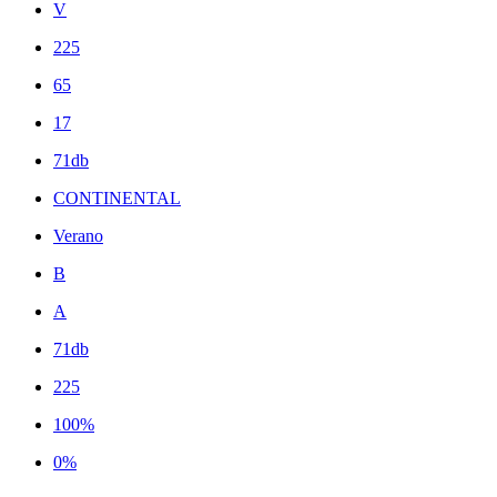
V
225
65
17
71db
CONTINENTAL
Verano
B
A
71db
225
100%
0%