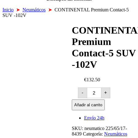
Inicio
➤
Neumáticos
➤
CONTINENTAL Premium Contact-5
SUV -102V
CONTINENTA
Premium
Contact-5 SUV
-102V
€132.50
CONTINENTAL
-
+
Premium
Contact-
5
Añadir al carrito
SUV
-102V
Envío 24h
cantidad
SKU:
neumatico 225/65/17-
8439
Categoría:
Neumáticos