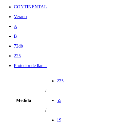
CONTINENTAL
Verano
A
B
72db
225
Protector de llanta
225
/
Medida
55
/
19