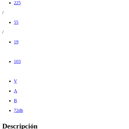
225
/
55
/
19
103
V
A
B
72db
Descripción