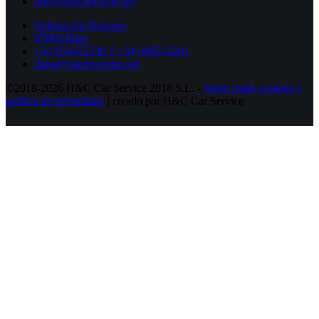
info@muchocoche.net
Delegación Baleares
07800 Ibiza
+34 654452530 // +34 600513281
ibiza@muchocoche.net
©2018-2026 H&C Car Service 2018 S.L. -
Aviso legal,
cookies y
política de privacidad.
| creado por H&C Car Service