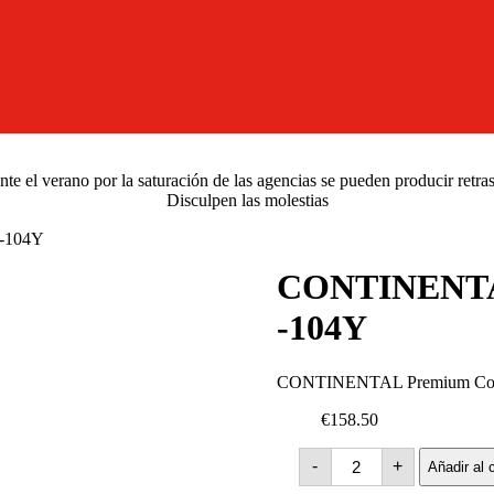
e el verano por la saturación de las agencias se pueden producir retra
Disculpen las molestias
-104Y
CONTINENTAL
-104Y
CONTINENTAL Premium Cont
€158.50
CONTINENTAL
-
+
Añadir al c
Premium
Contact-