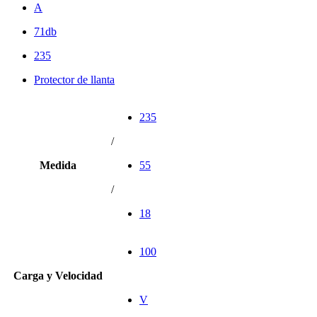
A
71db
235
Protector de llanta
235
/
Medida
55
/
18
100
Carga y Velocidad
V