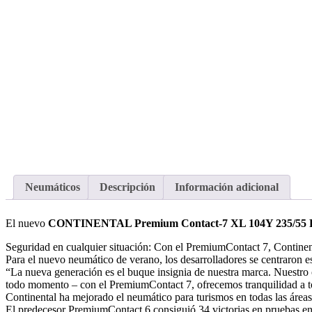
Neumáticos
Descripción
Información adicional
El nuevo
CONTINENTAL Premium Contact-7 XL 104Y 235/55 
Seguridad en cualquier situación: Con el PremiumContact 7, Continent
Para el nuevo neumático de verano, los desarrolladores se centraron e
“La nueva generación es el buque insignia de nuestra marca. Nuestro 
todo momento – con el PremiumContact 7, ofrecemos tranquilidad a t
Continental ha mejorado el neumático para turismos en todas las áreas 
El predecesor PremiumContact 6 consiguió 34 victorias en pruebas en r