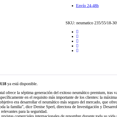
7
Envío 24-48h
XL
-104Y
cantidad
SKU:
neumatico 235/55/18-30
R18
ya está disponible.
al ofrece la séptima generación del exitoso neumático premium, tras va
specíficamente en el requisito más importante de los clientes: la máxima
objetivo era desarrollar el neumático más seguro del mercado, que ofr
oda la familia”, dice Denise Sperl, directora de Investigación y Des
relevantes para la seguridad.
evistas comerciales internacionales de renombre durante toda su vida ú