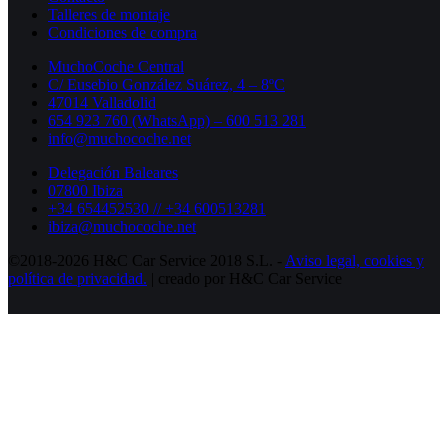
Talleres de montaje
Condiciones de compra
MuchoCoche Central
C/ Eusebio González Suárez, 4 – 8ºC
47014 Valladolid
654 923 760 (WhatsApp) – 600 513 281
info@muchocoche.net
Delegación Baleares
07800 Ibiza
+34 654452530 // +34 600513281
ibiza@muchocoche.net
©2018-2026 H&C Car Service 2018 S.L. -
Aviso legal,
cookies y
política de privacidad.
| creado por H&C Car Service