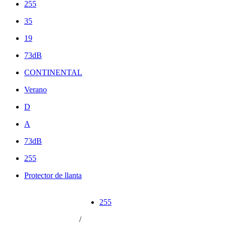
255
35
19
73dB
CONTINENTAL
Verano
D
A
73dB
255
Protector de llanta
255
/