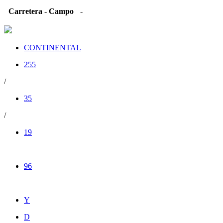
Carretera - Campo
-
CONTINENTAL
255
/
35
/
19
96
Y
D