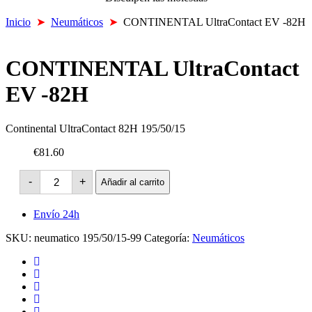
Inicio
➤
Neumáticos
➤
CONTINENTAL UltraContact EV -82H
CONTINENTAL UltraContact
EV -82H
Continental UltraContact 82H 195/50/15
€81.60
CONTINENTAL
-
+
Añadir al carrito
UltraContact
EV
-82H
Envío 24h
cantidad
SKU:
neumatico 195/50/15-99
Categoría:
Neumáticos