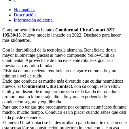
Neumáticos
Descripción
Información adicional
Comprar neumáticos baratos
Continental UltraContact 82H
195/50/15
. Nuevo modelo lanzado en 2022. Diseñado para hacer
más kilómetros.
Con la durabilidad de la tecnología alemana. Benefíciate de un
mayor kilometraje gracias al nuevo compuesto YellowChili de
Continental. Aprovéchate de una excelente robustez gracias a
nuestra carcasa ultra blindada.
Disfruta de un excelente rendimiento de agarre en mojado y un
mínimo nivel de ruido.
Dado que conducir es mucho más divertido que cuidar neumáticos
nuevos, el
Continental UltraContact
, con su compuesto Yellow
Chili y un diseño de dibujo armonizado de la banda de rodadura,
proporciona un kilometraje ultra alto y una experiencia de
conducción segura y equilibrada.
Para que no tengas que preocuparte por comprar neumáticos durante
mucho, mucho tiempo. Conducir es un placer cuando sabes que casi
nada puede detenerte.
El nuevo UltraContact se ha desarrollado para brindarte exactamente
esta sensación: su construcción protectora integral con la carcasa