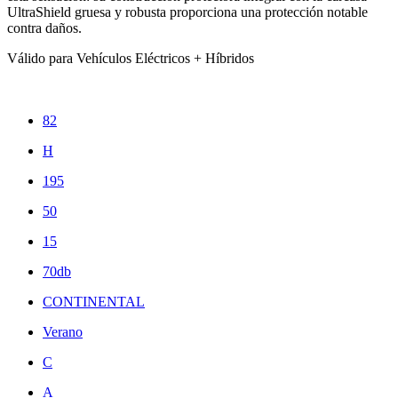
UltraShield gruesa y robusta proporciona una protección notable
contra daños.
Válido para Vehículos Eléctricos + Híbridos
82
H
195
50
15
70db
CONTINENTAL
Verano
C
A