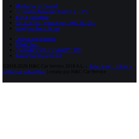
MuchoCoche Central
C/ Eusebio González Suárez, 4 – 8ºC
47014 Valladolid
654 923 760 (WhatsApp) – 600 513 281
info@muchocoche.net
Delegación Baleares
07800 Ibiza
+34 654452530 // +34 600513281
ibiza@muchocoche.net
©2018-2026 H&C Car Service 2018 S.L. -
Aviso legal,
cookies y
política de privacidad.
| creado por H&C Car Service