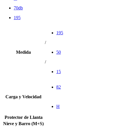
70db
195
195
/
Medida
50
/
15
82
Carga y Velocidad
H
Protector de Llanta
Nieve y Barro (M+S)