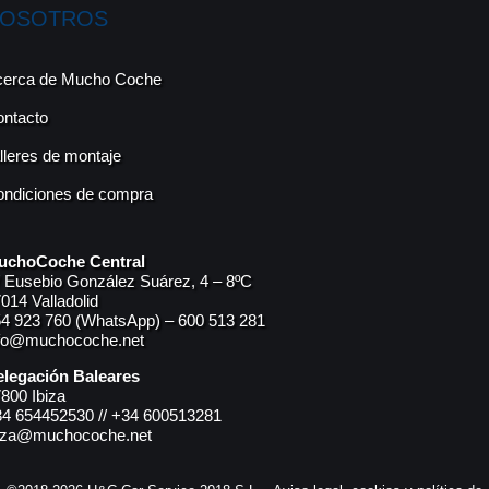
OSOTROS
cerca de Mucho Coche
ntacto
lleres de montaje
ndiciones de compra
uchoCoche Central
 Eusebio González Suárez, 4 – 8ºC
014 Valladolid
4 923 760 (WhatsApp) – 600 513 281
nfo@muchocoche.net
elegación Baleares
800 Ibiza
4 654452530 // +34 600513281
biza@muchocoche.net