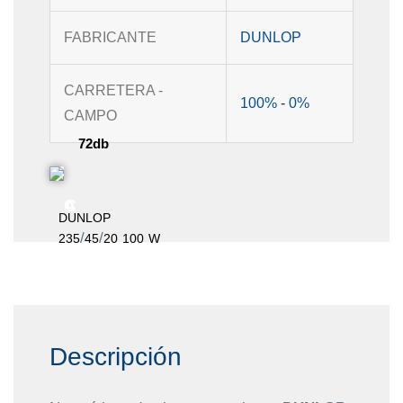
FABRICANTE
DUNLOP
CARRETERA -
100%
-
0%
CAMPO
72db
C
A
DUNLOP
/
/
235
45
20
100
W
Descripción