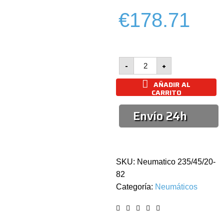
€178.71
DUNLOP
-
+
Sport
Maxx-
AÑADIR AL
RT2
CARRITO
SUV
XL
Envío 24h
-100W
cantidad
SKU:
Neumatico 235/45/20-
82
Categoría:
Neumáticos