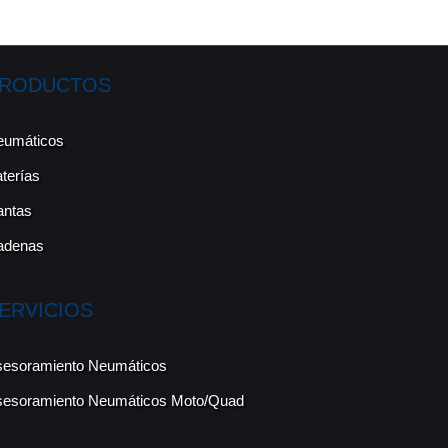
RODUCTOS
eumáticos
terías
antas
adenas
ERVICIOS
sesoramiento Neumáticos
sesoramiento Neumáticos Moto/Quad