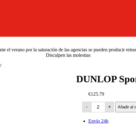
e el verano por la saturación de las agencias se pueden producir retra
Disculpen las molestias
V
DUNLOP Spor
€125.79
DUNLOP
-
+
Añadir al c
Sport
Maxx-
RT2
Envío 24h
SUV
XL
-99V