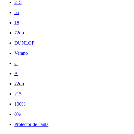
215
55
18
72db
DUNLOP
Verano
C
A
72db
215
100%
0%
Protector de llanta