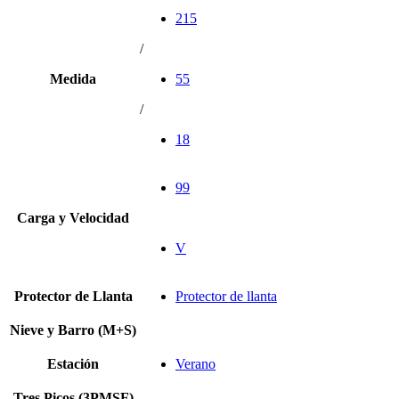
215
/
Medida
55
/
18
99
Carga y Velocidad
V
Protector de Llanta
Protector de llanta
Nieve y Barro (M+S)
Estación
Verano
Tres Picos (3PMSF)