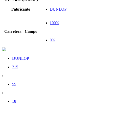
Fabricante
DUNLOP
100%
Carretera - Campo
-
0%
DUNLOP
215
/
55
/
18