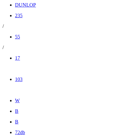
DUNLOP
235
/
55
/
17
103
W
B
B
72db