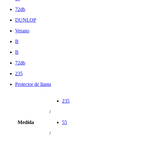
72db
DUNLOP
Verano
B
B
72db
235
Protector de llanta
235
/
Medida
55
/