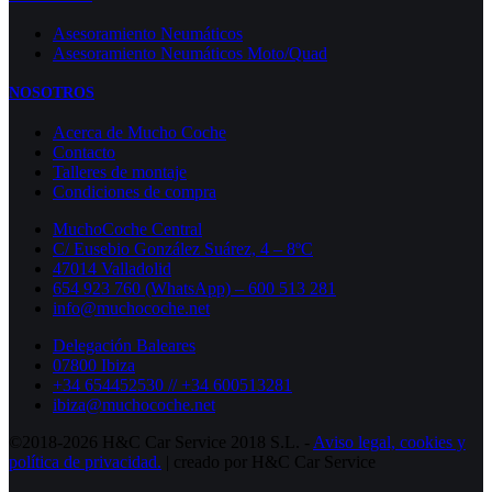
Asesoramiento Neumáticos
Asesoramiento Neumáticos Moto/Quad
NOSOTROS
Acerca de Mucho Coche
Contacto
Talleres de montaje
Condiciones de compra
MuchoCoche Central
C/ Eusebio González Suárez, 4 – 8ºC
47014 Valladolid
654 923 760 (WhatsApp) – 600 513 281
info@muchocoche.net
Delegación Baleares
07800 Ibiza
+34 654452530 // +34 600513281
ibiza@muchocoche.net
©2018-2026 H&C Car Service 2018 S.L. -
Aviso legal,
cookies y
política de privacidad.
| creado por H&C Car Service