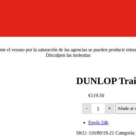
e el verano por la saturación de las agencias se pueden producir retra
Disculpen las molestias
DUNLOP Trai
€119.50
DUNLOP
-
+
Añadir al c
TrailMax
Meridian
-59V
Envío 24h
cantidad
SKU:
110/80/19-21
Categoría