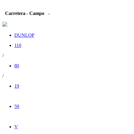
Carretera - Campo
-
DUNLOP
110
/
80
/
19
59
V