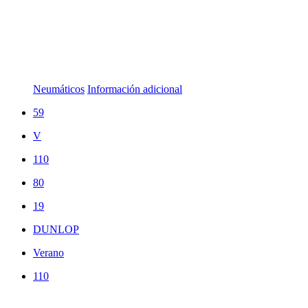
Neumáticos
Información adicional
59
V
110
80
19
DUNLOP
Verano
110