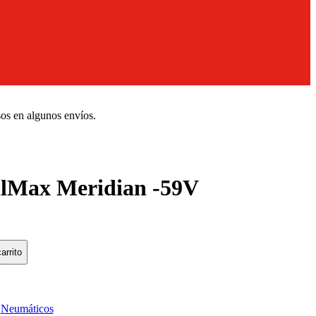
sos en algunos envíos.
lMax Meridian -59V
arrito
:
Neumáticos