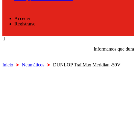
Acceder
Registrarse
Informamos que durant
Inicio
➤
Neumáticos
➤
DUNLOP TrailMax Meridian -59V