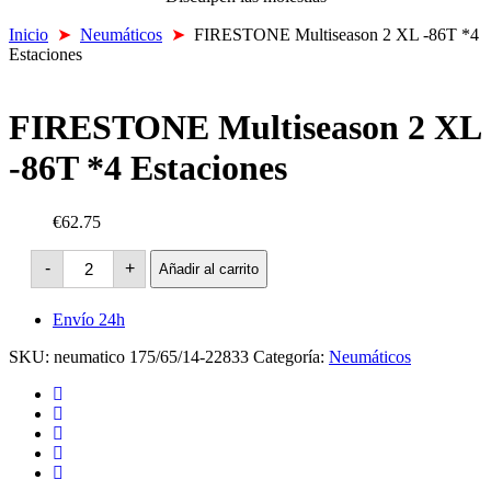
Inicio
➤
Neumáticos
➤
FIRESTONE Multiseason 2 XL -86T *4
Estaciones
FIRESTONE Multiseason 2 XL
-86T *4 Estaciones
€62.75
FIRESTONE
-
+
Añadir al carrito
Multiseason
2
XL
Envío 24h
-86T
*4
SKU:
neumatico 175/65/14-22833
Categoría:
Neumáticos
Estaciones
cantidad