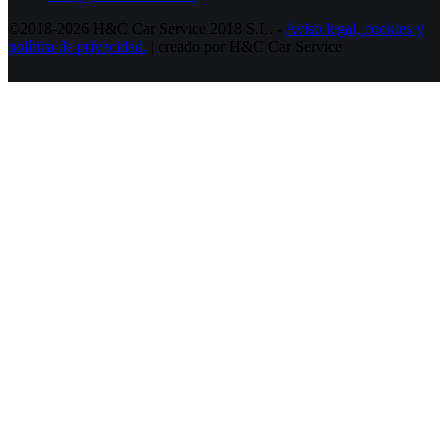
©2018-2026 H&C Car Service 2018 S.L. -
Aviso legal,
cookies y
política de privacidad.
| creado por H&C Car Service