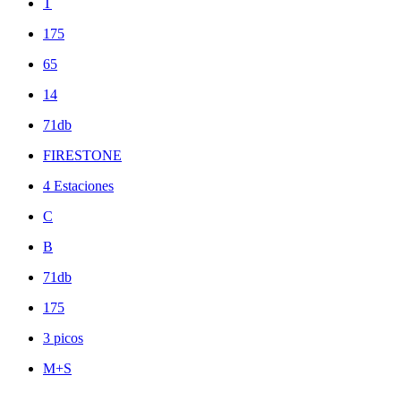
T
175
65
14
71db
FIRESTONE
4 Estaciones
C
B
71db
175
3 picos
M+S