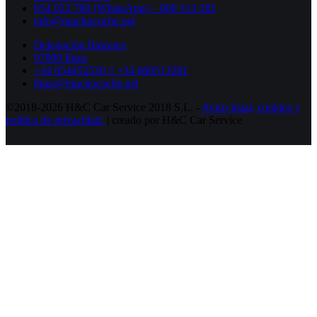
654 923 760 (WhatsApp) – 600 513 281
info@muchocoche.net
Delegación Baleares
07800 Ibiza
+34 654452530 // +34 600513281
ibiza@muchocoche.net
©2018-2026 H&C Car Service 2018 S.L. -
Aviso legal,
cookies y
política de privacidad.
| creado por H&C Car Service