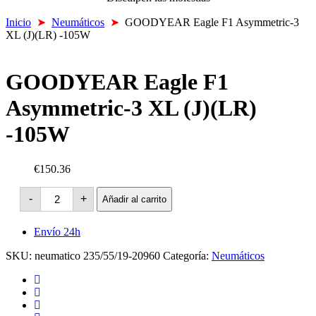
Inicio
➤
Neumáticos
➤
GOODYEAR Eagle F1 Asymmetric-3
XL (J)(LR) -105W
GOODYEAR Eagle F1
Asymmetric-3 XL (J)(LR)
-105W
€150.36
GOODYEAR
-
+
Añadir al carrito
Eagle
F1
Asymmetric-
Envío 24h
3
XL
SKU:
neumatico 235/55/19-20960
Categoría:
Neumáticos
(J)
(LR)
-105W
cantidad