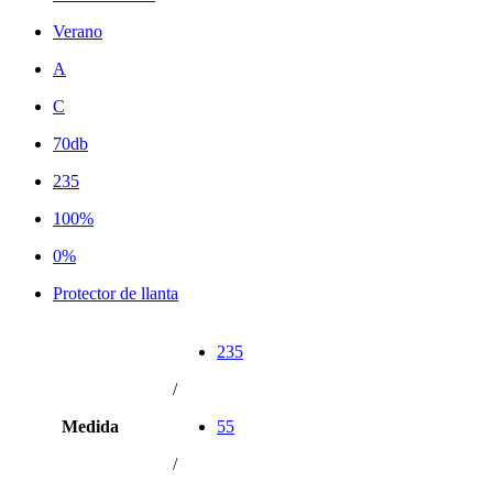
Verano
A
C
70db
235
100%
0%
Protector de llanta
235
/
Medida
55
/