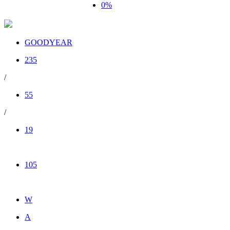
0%
GOODYEAR
235
/
55
/
19
105
W
A