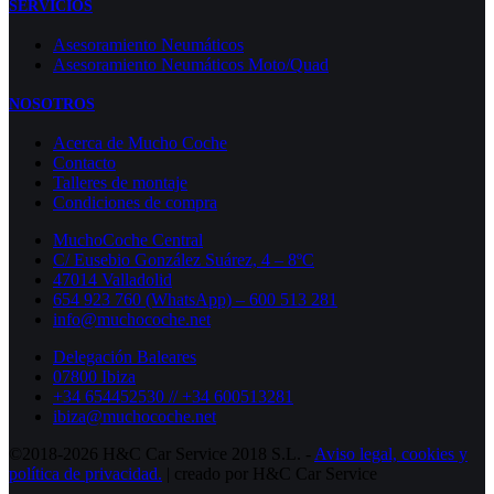
SERVICIOS
Asesoramiento Neumáticos
Asesoramiento Neumáticos Moto/Quad
NOSOTROS
Acerca de Mucho Coche
Contacto
Talleres de montaje
Condiciones de compra
MuchoCoche Central
C/ Eusebio González Suárez, 4 – 8ºC
47014 Valladolid
654 923 760 (WhatsApp) – 600 513 281
info@muchocoche.net
Delegación Baleares
07800 Ibiza
+34 654452530 // +34 600513281
ibiza@muchocoche.net
©2018-2026 H&C Car Service 2018 S.L. -
Aviso legal,
cookies y
política de privacidad.
| creado por H&C Car Service