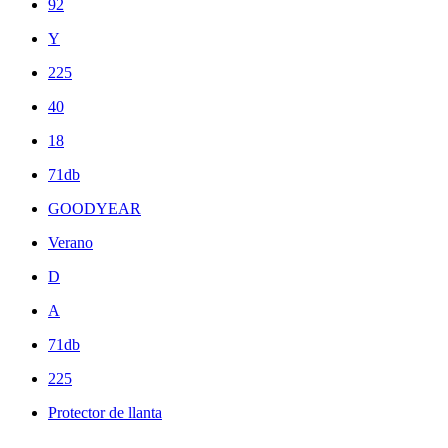
92
Y
225
40
18
71db
GOODYEAR
Verano
D
A
71db
225
Protector de llanta