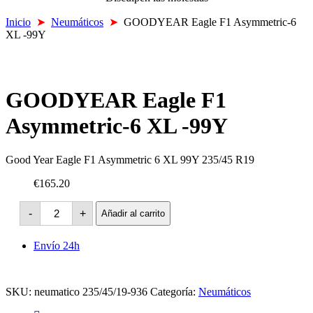
Inicio
➤
Neumáticos
➤
GOODYEAR Eagle F1 Asymmetric-6
XL -99Y
GOODYEAR Eagle F1
Asymmetric-6 XL -99Y
Good Year Eagle F1 Asymmetric 6 XL 99Y 235/45 R19
€165.20
GOODYEAR
-
+
Añadir al carrito
Eagle
F1
Asymmetric-
Envío 24h
6
XL
-99Y
cantidad
SKU:
neumatico 235/45/19-936
Categoría:
Neumáticos