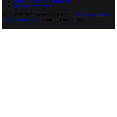
+34 654452530 // +34 600513281
ibiza@muchocoche.net
©2018-2026 H&C Car Service 2018 S.L. -
Aviso legal,
cookies y
política de privacidad.
| creado por H&C Car Service