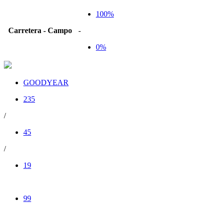
100%
Carretera - Campo
-
0%
GOODYEAR
235
/
45
/
19
99