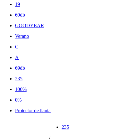
19
69db
GOODYEAR
Verano
C
A
69db
235
100%
0%
Protector de llanta
235
/