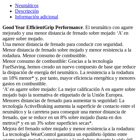
Neumáticos
Descripción
Información adicional
Good Year EfficientGrip Performance
. El neumático con agarre
mejorado y una menor distancia de frenado sobre mojado ‘A’ en
agarre sobre mojado.
Una menor distancia de frenado para conducir con seguridad.
Menor distancia de frenado sobre mojado y menor resistencia a la
rodadura. Menor consumo de combustible.
Menor consumo de combustible: Gracias a la tecnología
FuelSaving, hemos creado un nuevo compuesto de base que reduce
la disipación de energía del neumático. La resistencia a la rodadura
un 18% menor* y, por tanto, mayor eficiencia energética y menores
gastos en combustible.
‘A’ en agarre sobre mojado: La mejor calificación A en agarre sobre
mojado bajo la normativa de etiquetado de la Unión Europea.
Menores distancias de frenado para aumentar tu seguridad: La
tecnología ActiveBraking aumenta la superficie de contacto entre el
neumático y la carretera para conseguir una menor distancia de
frenado, que se reduce en un 8% sobre mojado (hasta en dos
metros)* y en un 3% sobre superficies secas*.
Mejora del frenado sobre mojado y menor resistencia a la rodadura:
La tecnología WearControl garantiza un equilibrio óptimo entre
agarre sobre mojado y resistencia a la rodadura durante la vida útil