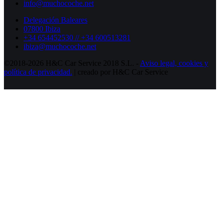
info@muchocoche.net
Delegación Baleares
07800 Ibiza
+34 654452530 // +34 600513281
ibiza@muchocoche.net
©2018-2026 H&C Car Service 2018 S.L. -
Aviso legal,
cookies y
política de privacidad.
| creado por H&C Car Service