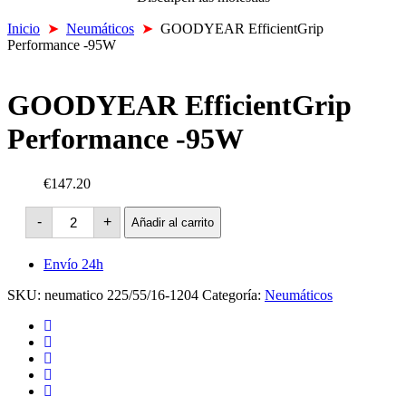
Inicio
➤
Neumáticos
➤
GOODYEAR EfficientGrip
Performance -95W
GOODYEAR EfficientGrip
Performance -95W
€147.20
GOODYEAR
-
+
Añadir al carrito
EfficientGrip
Performance
-95W
Envío 24h
cantidad
SKU:
neumatico 225/55/16-1204
Categoría:
Neumáticos