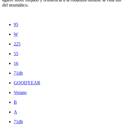
del neumático.
95
W
225
55
16
71db
GOODYEAR
Verano
B
A
71db