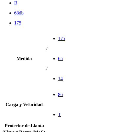
B
68db
175
175
/
Medida
65
/
14
86
Carga y Velocidad
T
Protector de Llanta