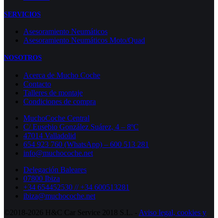
SERVICIOS
Asesoramiento Neumáticos
Asesoramiento Neumáticos Moto/Quad
NOSOTROS
Acerca de Mucho Coche
Contacto
Talleres de montaje
Condiciones de compra
MuchoCoche Central
C/ Eusebio González Suárez, 4 – 8ºC
47014 Valladolid
654 923 760 (WhatsApp) – 600 513 281
info@muchocoche.net
Delegación Baleares
07800 Ibiza
+34 654452530 // +34 600513281
ibiza@muchocoche.net
©2018-2026 H&C Car Service 2018 S.L. -
Aviso legal,
cookies y