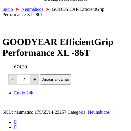
Inicio
➤
Neumáticos
➤
GOODYEAR EfficientGrip
Performance XL -86T
GOODYEAR EfficientGrip
Performance XL -86T
€74.30
GOODYEAR
-
+
Añadir al carrito
EfficientGrip
Performance
XL
Envío 24h
-86T
cantidad
SKU:
neumatico 175/65/14-23257
Categoría:
Neumáticos