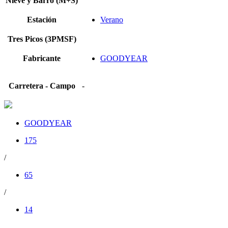
Nieve y Barro (M+S)
Estación
Verano
Tres Picos (3PMSF)
Fabricante
GOODYEAR
Carretera - Campo
-
GOODYEAR
175
/
65
/
14