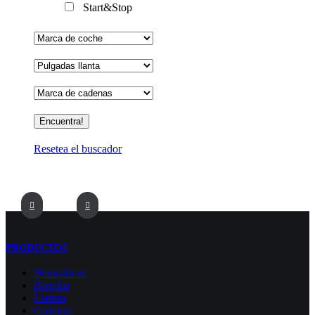
Start&Stop
Resetea el buscador
PRODUCTOS
Neumáticos
Baterías
Llantas
Cadenas