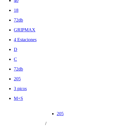
40
18
72db
GRIPMAX
4 Estaciones
D
C
72db
205
3 picos
M+S
205
/