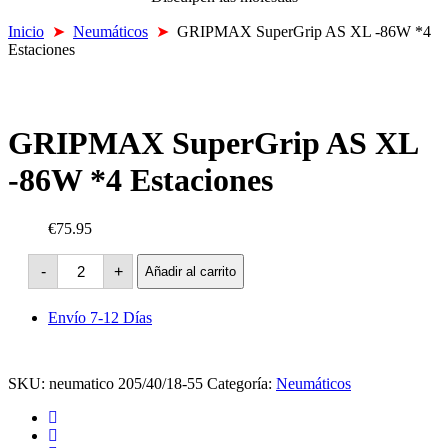
Inicio
➤
Neumáticos
➤
GRIPMAX SuperGrip AS XL -86W *4
Estaciones
GRIPMAX SuperGrip AS XL
-86W *4 Estaciones
€75.95
GRIPMAX
-
+
Añadir al carrito
SuperGrip
AS
XL
Envío 7-12 Días
-86W
*4
Estaciones
cantidad
SKU:
neumatico 205/40/18-55
Categoría:
Neumáticos