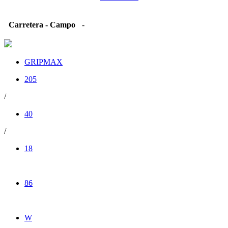
Carretera - Campo
-
GRIPMAX
205
/
40
/
18
86
W