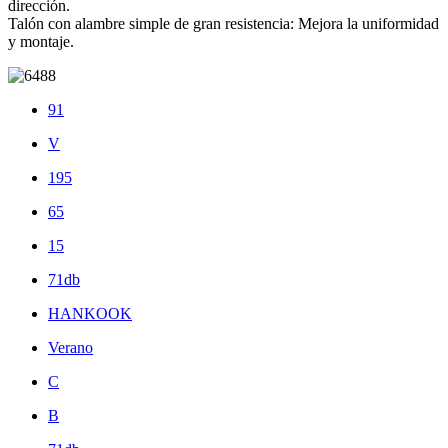
dirección.
Talón con alambre simple de gran resistencia: Mejora la uniformidad
y montaje.
91
V
195
65
15
71db
HANKOOK
Verano
C
B