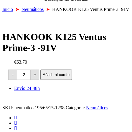
Inicio
➤
Neumáticos
➤
HANKOOK K125 Ventus Prime-3 -91V
HANKOOK K125 Ventus
Prime-3 -91V
€63.70
HANKOOK
-
+
Añadir al carrito
K125
Ventus
Prime-
Envío 24-48h
3
-91V
cantidad
SKU:
neumatico 195/65/15-1298
Categoría:
Neumáticos