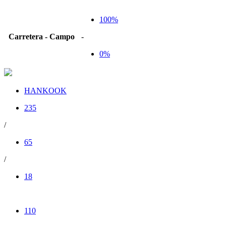
100%
Carretera - Campo
-
0%
HANKOOK
235
/
65
/
18
110