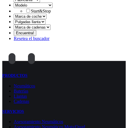
Start&Stop
Resetea el buscador
PRODUCTOS
Neumáticos
Baterías
Llantas
Cadenas
SERVICIOS
Asesoramiento Neumáticos
Asesoramiento Neumáticos Moto/Quad