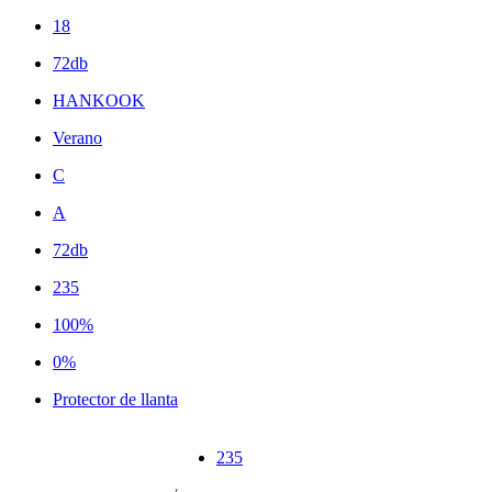
18
72db
HANKOOK
Verano
C
A
72db
235
100%
0%
Protector de llanta
235