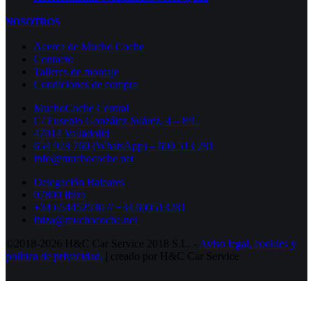
NOSOTROS
Acerca de Mucho Coche
Contacto
Talleres de montaje
Condiciones de compra
MuchoCoche Central
C/ Eusebio González Suárez, 4 – 8ºC
47014 Valladolid
654 923 760 (WhatsApp) – 600 513 281
info@muchocoche.net
Delegación Baleares
07800 Ibiza
+34 654452530 // +34 600513281
ibiza@muchocoche.net
©2018-2026 H&C Car Service 2018 S.L. -
Aviso legal,
cookies y
política de privacidad.
| creado por H&C Car Service