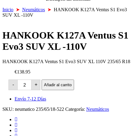
Inicio
➤
Neumáticos
➤
HANKOOK K127A Ventus S1 Evo3
SUV XL -110V
HANKOOK K127A Ventus S1
Evo3 SUV XL -110V
HANKOOK K127A Ventus S1 Evo3 SUV XL 110V 235/65 R18
€138.95
HANKOOK
-
+
Añadir al carrito
K127A
Ventus
S1
Envío 7-12 Días
Evo3
SUV
SKU:
neumatico 235/65/18-522
Categoría:
Neumáticos
XL
-110V
cantidad