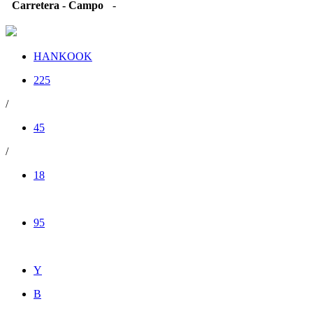
Carretera - Campo
-
HANKOOK
225
/
45
/
18
95
Y
B