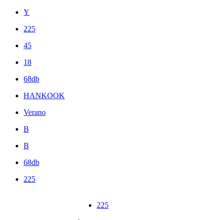
Y
225
45
18
68db
HANKOOK
Verano
B
B
68db
225
225