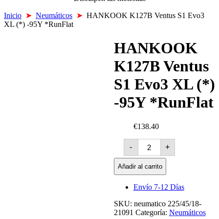
Inicio
➤
Neumáticos
➤
HANKOOK K127B Ventus S1 Evo3
XL (*) -95Y *RunFlat
HANKOOK
K127B Ventus
S1 Evo3 XL (*)
-95Y *RunFlat
€138.40
HANKOOK
-
+
K127B
Ventus
S1
Añadir al carrito
Evo3
XL
Envío 7-12 Días
(*)
-95Y
SKU:
neumatico 225/45/18-
*RunFlat
21091
Categoría:
cantidad
Neumáticos