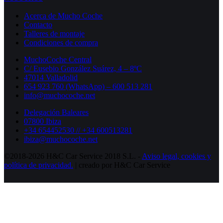
Acerca de Mucho Coche
Contacto
Talleres de montaje
Condiciones de compra
MuchoCoche Central
C/ Eusebio González Suárez, 4 – 8ºC
47014 Valladolid
654 923 760 (WhatsApp) – 600 513 281
info@muchocoche.net
Delegación Baleares
07800 Ibiza
+34 654452530 // +34 600513281
ibiza@muchocoche.net
©2018-2026 H&C Car Service 2018 S.L. -
Aviso legal,
cookies y
política de privacidad.
| creado por H&C Car Service