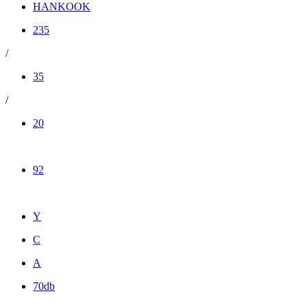
HANKOOK
235
/
35
/
20
92
Y
C
A
70db