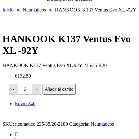
Inicio
➤
Neumáticos
➤
HANKOOK K137 Ventus Evo XL -92Y
HANKOOK K137 Ventus Evo
XL -92Y
HANKOOK K137 Ventus Evo XL 92Y 235/35 R20
€172.50
HANKOOK
-
+
Añadir al carrito
K137
Ventus
Evo
Envío 24h
XL
-92Y
cantidad
SKU:
neumatico 235/35/20-2189
Categoría:
Neumáticos