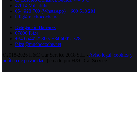
47014 Valladolid
654 923 760 (WhatsApp) – 600 513 281
info@muchocoche.net
Delegación Baleares
07800 Ibiza
+34 654452530 // +34 600513281
ibiza@muchocoche.net
©2018-2026 H&C Car Service 2018 S.L. -
Aviso legal,
cookies y
política de privacidad.
| creado por H&C Car Service