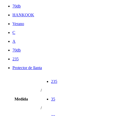
70db
HANKOOK
Verano
C
A
70db
235
Protector de llanta
235
/
Medida
35
/