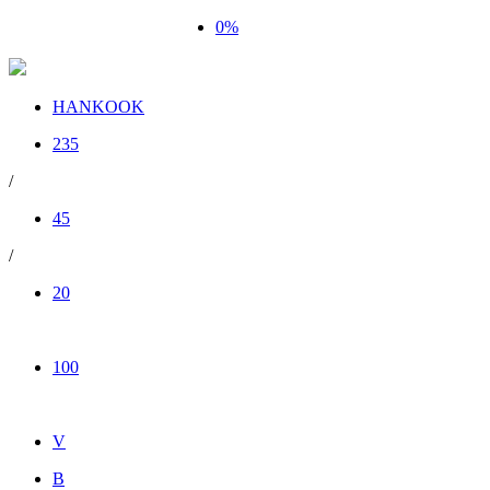
0%
HANKOOK
235
/
45
/
20
100
V
B