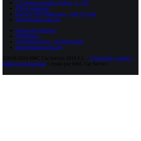
C/ Eusebio González Suárez, 4 – 8ºC
47014 Valladolid
654 923 760 (WhatsApp) – 600 513 281
info@muchocoche.net
Delegación Baleares
07800 Ibiza
+34 654452530 // +34 600513281
ibiza@muchocoche.net
©2018-2026 H&C Car Service 2018 S.L. -
Aviso legal,
cookies y
política de privacidad.
| creado por H&C Car Service