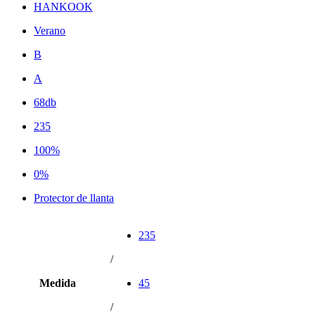
HANKOOK
Verano
B
A
68db
235
100%
0%
Protector de llanta
235
/
Medida
45
/