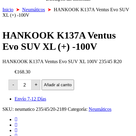
Inicio
➤
Neumáticos
➤
HANKOOK K137A Ventus Evo SUV
XL (+) -100V
HANKOOK K137A Ventus
Evo SUV XL (+) -100V
HANKOOK K137A Ventus Evo SUV XL 100V 235/45 R20
€168.30
HANKOOK
-
+
Añadir al carrito
K137A
Ventus
Evo
Envío 7-12 Días
SUV
XL
SKU:
neumatico 235/45/20-2189
Categoría:
Neumáticos
(+)
-100V
cantidad