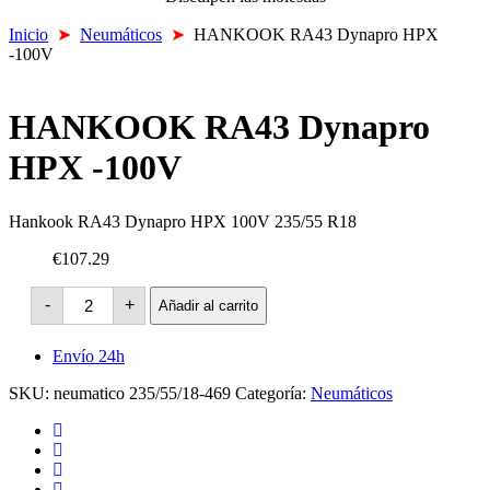
Inicio
➤
Neumáticos
➤
HANKOOK RA43 Dynapro HPX
-100V
HANKOOK RA43 Dynapro
HPX -100V
Hankook RA43 Dynapro HPX 100V 235/55 R18
€107.29
HANKOOK
-
+
Añadir al carrito
RA43
Dynapro
HPX
Envío 24h
-100V
cantidad
SKU:
neumatico 235/55/18-469
Categoría:
Neumáticos