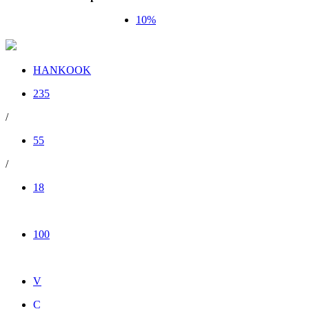
10%
HANKOOK
235
/
55
/
18
100
V
C