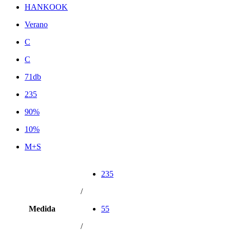
HANKOOK
Verano
C
C
71db
235
90%
10%
M+S
235
/
Medida
55
/