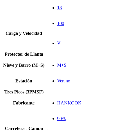
18
100
Carga y Velocidad
V
Protector de Llanta
Nieve y Barro (M+S)
M+S
Estación
Verano
Tres Picos (3PMSF)
Fabricante
HANKOOK
90%
Carretera - Campo
-