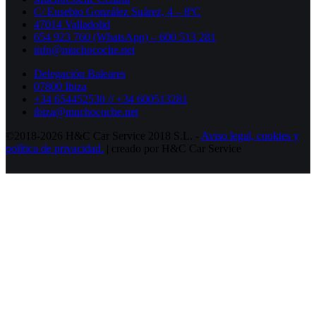
C/ Eusebio González Suárez, 4 – 8ºC
47014 Valladolid
654 923 760 (WhatsApp) – 600 513 281
info@muchocoche.net
Delegación Baleares
07800 Ibiza
+34 654452530 // +34 600513281
ibiza@muchocoche.net
©2018-2026 H&C Car Service 2018 S.L. -
Aviso legal,
cookies y
política de privacidad.
| creado por H&C Car Service