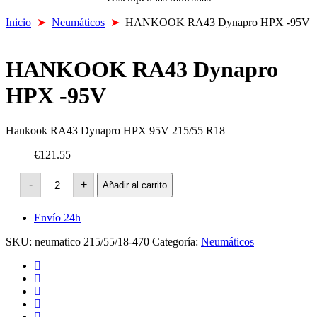
Inicio
➤
Neumáticos
➤
HANKOOK RA43 Dynapro HPX -95V
HANKOOK RA43 Dynapro
HPX -95V
Hankook RA43 Dynapro HPX 95V 215/55 R18
€121.55
HANKOOK
-
+
Añadir al carrito
RA43
Dynapro
HPX
Envío 24h
-95V
cantidad
SKU:
neumatico 215/55/18-470
Categoría:
Neumáticos