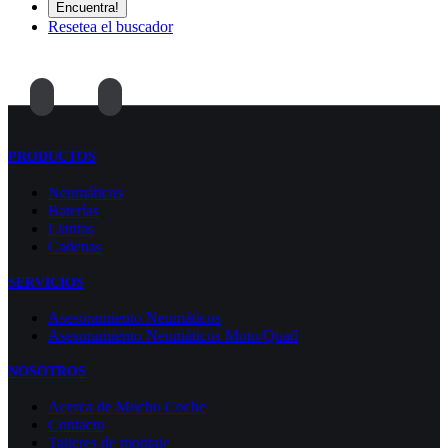
Resetea el buscador
PRODUCTOS
Neumáticos
Baterías
Llantas
Cadenas
SERVICIOS
Asesoramiento Neumáticos
Asesoramiento Neumáticos Moto/Quad
NOSOTROS
Acerca de Mucho Coche
Contacto
Talleres de montaje