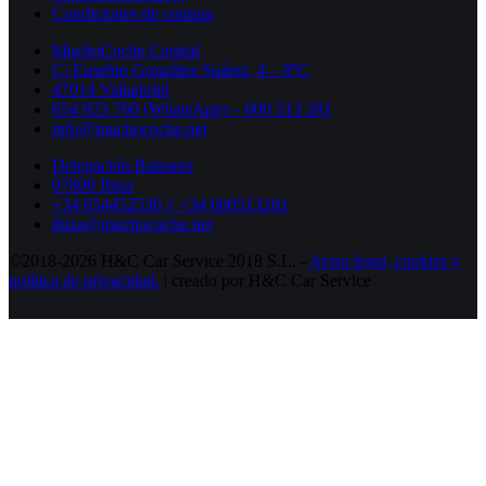
Condiciones de compra
MuchoCoche Central
C/ Eusebio González Suárez, 4 – 8ºC
47014 Valladolid
654 923 760 (WhatsApp) – 600 513 281
info@muchocoche.net
Delegación Baleares
07800 Ibiza
+34 654452530 // +34 600513281
ibiza@muchocoche.net
©2018-2026 H&C Car Service 2018 S.L. -
Aviso legal,
cookies y
política de privacidad.
| creado por H&C Car Service