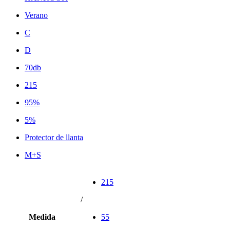
Verano
C
D
70db
215
95%
5%
Protector de llanta
M+S
215
/
Medida
55