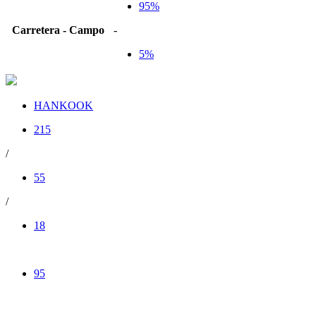
95%
Carretera - Campo
-
5%
HANKOOK
215
/
55
/
18
95