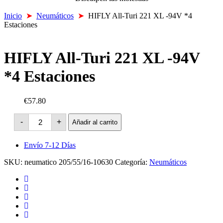
Inicio
➤
Neumáticos
➤
HIFLY All-Turi 221 XL -94V *4
Estaciones
HIFLY All-Turi 221 XL -94V
*4 Estaciones
€57.80
HIFLY
-
+
Añadir al carrito
All-
Turi
221
Envío 7-12 Días
XL
-94V
SKU:
neumatico 205/55/16-10630
Categoría:
Neumáticos
*4
Estaciones
cantidad