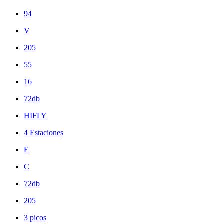
94
V
205
55
16
72db
HIFLY
4 Estaciones
E
C
72db
205
3 picos