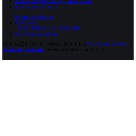
654 923 760 (WhatsApp) – 600 513 281
info@muchocoche.net
Delegación Baleares
07800 Ibiza
+34 654452530 // +34 600513281
ibiza@muchocoche.net
©2018-2026 H&C Car Service 2018 S.L. -
Aviso legal,
cookies y
política de privacidad.
| creado por H&C Car Service