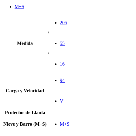
M+S
205
/
Medida
55
/
16
94
Carga y Velocidad
V
Protector de Llanta
Nieve y Barro (M+S)
M+S