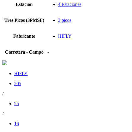
Estación
4 Estaciones
Tres Picos (3PMSF)
3 picos
Fabricante
HIFLY
Carretera - Campo
-
HIFLY
205
/
55
/
16