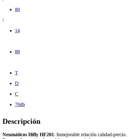
80
/
14
88
T
D
C
70db
Descripción
Neumáticos Hifly HF201
. Inmejorable relación calidad-precio.