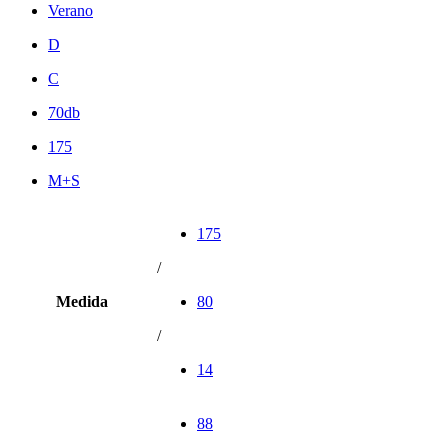
Verano
D
C
70db
175
M+S
175
/
Medida
80
/
14
88