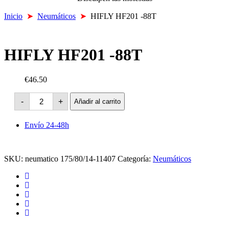
Inicio
➤
Neumáticos
➤
HIFLY HF201 -88T
HIFLY HF201 -88T
€46.50
HIFLY
-
+
Añadir al carrito
HF201
-88T
cantidad
Envío 24-48h
SKU:
neumatico 175/80/14-11407
Categoría:
Neumáticos