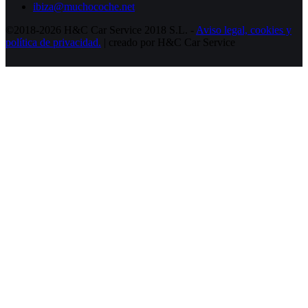
ibiza@muchocoche.net
©2018-2026 H&C Car Service 2018 S.L. -
Aviso legal,
cookies y
política de privacidad.
| creado por H&C Car Service