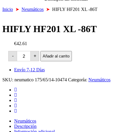
Inicio
➤
Neumáticos
➤
HIFLY HF201 XL -86T
HIFLY HF201 XL -86T
€42.61
HIFLY
-
+
Añadir al carrito
HF201
XL
-86T
Envío 7-12 Días
cantidad
SKU:
neumatico 175/65/14-10474
Categoría:
Neumáticos
Neumáticos
Descripción
Información adicional