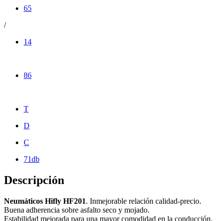
65
/
14
86
T
D
C
71db
Descripción
Neumáticos Hifly HF201
. Inmejorable relación calidad-precio.
Buena adherencia sobre asfalto seco y mojado.
Estabilidad mejorada para una mayor comodidad en la conducción.