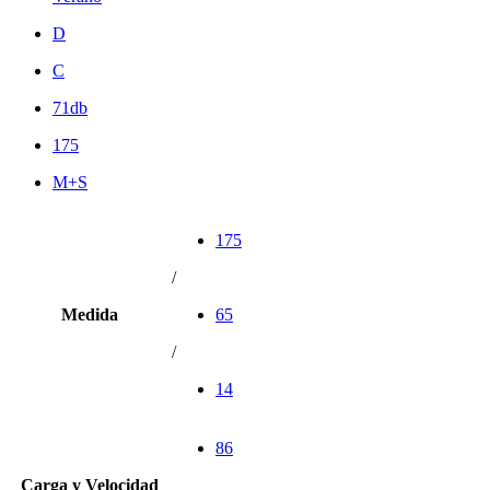
D
C
71db
175
M+S
175
/
Medida
65
/
14
86
Carga y Velocidad