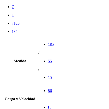
C
C
71db
185
185
/
Medida
55
/
15
86
Carga y Velocidad
H