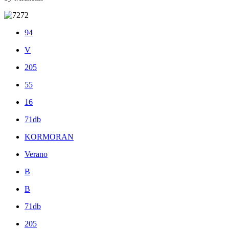
94
V
205
55
16
71db
KORMORAN
Verano
B
B
71db
205