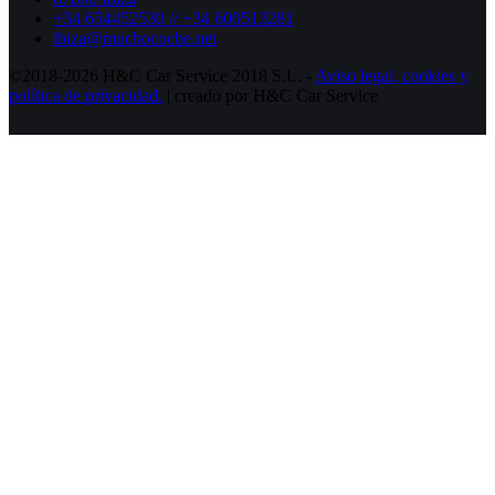
+34 654452530 // +34 600513281
ibiza@muchocoche.net
©2018-2026 H&C Car Service 2018 S.L. -
Aviso legal,
cookies y
política de privacidad.
| creado por H&C Car Service