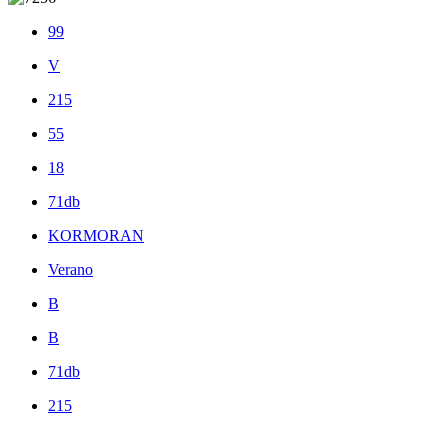
99
V
215
55
18
71db
KORMORAN
Verano
B
B
71db
215