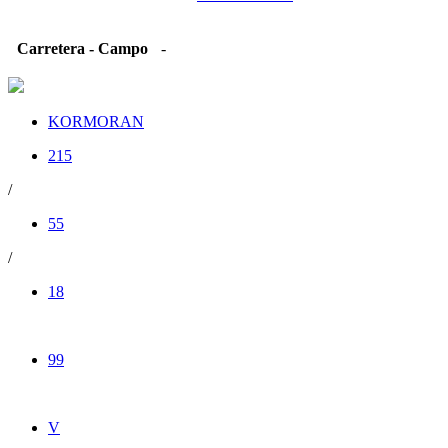
Carretera - Campo
-
KORMORAN
215
/
55
/
18
99
V