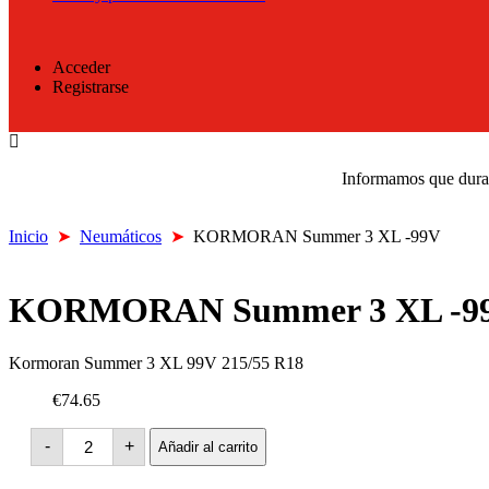
Acceder
Registrarse
Informamos que durant
Inicio
➤
Neumáticos
➤
KORMORAN Summer 3 XL -99V
KORMORAN Summer 3 XL -9
Kormoran Summer 3 XL 99V 215/55 R18
€74.65
KORMORAN
-
+
Añadir al carrito
Summer
3
XL